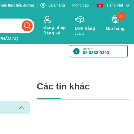
Kiến thức tiểu đường
Cửa hàng
Thông báo
Tiếng Việt
0
Đăng nhập
Đơn hàng
Giỏ hàng
Đăng ký
của tôi
 PHẨM AQ
Hotline
08.6868.0303
Các tin khác