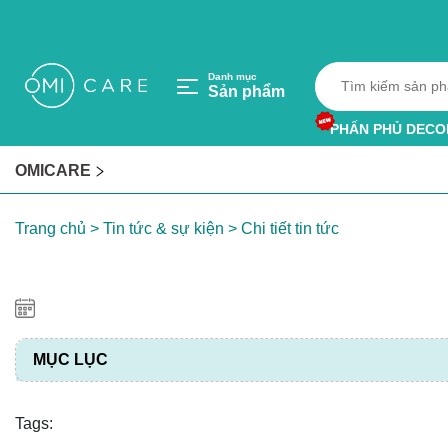
Danh mục
Sản phẩm
PHẤN PHỦ DECO
HỘP HÚT ẨM
OMICARE
VÒNG TRÁNH MU
Trang chủ
> Tin tức & sự kiện
> Chi tiết tin tức
MỤC LỤC
Tags: