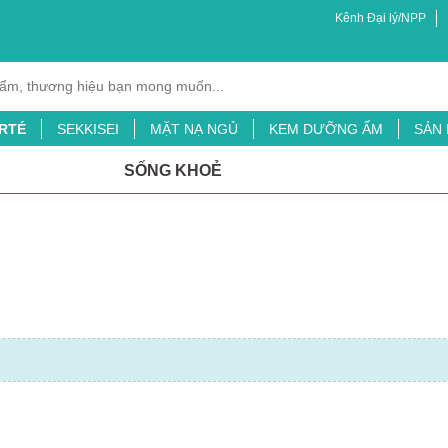
Kênh Đại lý/NPP
RTÉ
SEKKISEI
MẶT NẠ NGỦ
KEM DƯỠNG ẨM
SẢN
XỊT MUỖI
BỘT LÁ ĐẠI MẠCH
TINH CHẤT CHỐNG NẮNG
SỐNG KHOẺ
ỖI
SỮA TẮM