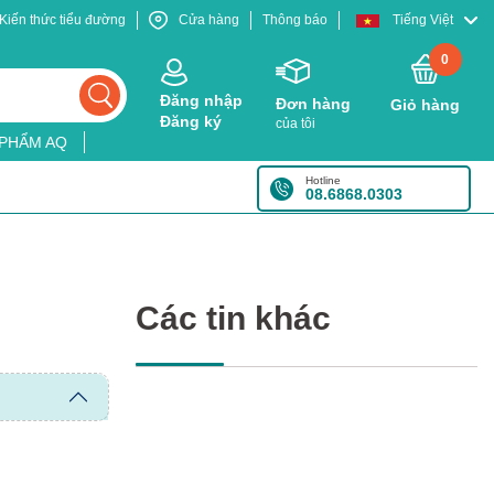
Kiến thức tiểu đường
Cửa hàng
Thông báo
Tiếng Việt
0
Đăng nhập
Đơn hàng
Giỏ hàng
Đăng ký
của tôi
 PHẨM AQ
Hotline
08.6868.0303
Các tin khác