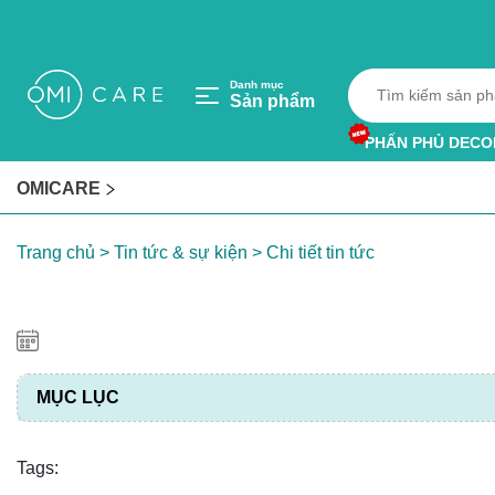
Danh mục
Sản phẩm
PHẤN PHỦ DECO
HỘP HÚT ẨM
OMICARE
VÒNG TRÁNH MU
Trang chủ
> Tin tức & sự kiện
> Chi tiết tin tức
MỤC LỤC
Tags: