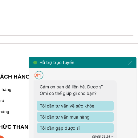
HÁCH HÀNG
KẾT NỐI VỚI CHÚNG
TÔI
o hàng
trả
 hàng
08.6868.0303 -
033.398.4599
HỨC THANH TOÁN
contact@omicare.vn