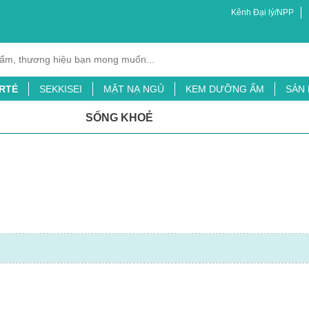
Kênh Đại lý/NPP
RTÉ
SEKKISEI
MẶT NẠ NGỦ
KEM DƯỠNG ẨM
SẢN
XỊT MUỖI
BỘT LÁ ĐẠI MẠCH
TINH CHẤT CHỐNG NẮNG
SỐNG KHOẺ
ỖI
SỮA TẮM