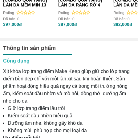
[COMBO QUÀ TẶNG]
[COMBO QUÀ TẶNG]
[COMBO Q
LÀN DA MỀM MỊN 13
LÀN DA RẠNG RỠ 4
LÀN DA MỀ
Rating:
Rating:
Rating:
Đã bán:
0
Đã bán:
0
Đã bán:
0
397,000đ
387,000đ
382,000đ
Thông tin sản phẩm
Công dụng
Xịt khóa lớp trang điểm Make Keep giúp giữ cho lớp trang
điểm bền đẹp chỉ với một lần xịt sau khi hoàn thiện. Sản
phẩm hoạt động hiệu quả ngay cả trong môi trường nóng
ẩm, kiểm soát dầu nhờn và mồ hôi, đồng thời dưỡng ẩm
nhẹ cho da.
Giữ lớp trang điểm lâu trôi
Kiểm soát dầu nhờn hiệu quả
Dưỡng ẩm nhẹ, không gây khô da
Không mùi, phù hợp cho mọi loại da
Ưu điểm nổi bật