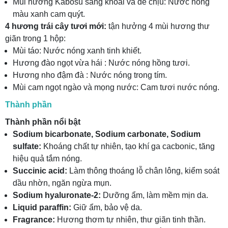
Mùi hương Kabosu sảng khoái và dễ chịu: Nước nóng
màu xanh cam quýt.
4 hương trái cây tươi mới:
tận hưởng 4 mùi hương thư
giãn trong 1 hộp:
Mùi táo: Nước nóng xanh tinh khiết.
Hương đào ngọt vừa hái : Nước nóng hồng tươi.
Hương nho đậm đà : Nước nóng trong tím.
Mùi cam ngọt ngào và mọng nước: Cam tươi nước nóng.
Thành phần
Thành phần nổi bật
Sodium bicarbonate, Sodium carbonate, Sodium
sulfate:
Khoáng chất tự nhiên, tạo khí ga cacbonic, tăng
hiệu quả tắm nóng.
Succinic acid:
Làm thông thoáng lỗ chân lông, kiểm soát
dầu nhờn, ngăn ngừa mụn.
Sodium hyaluronate-2:
Dưỡng ẩm, làm mềm mịn da.
Liquid paraffin:
Giữ ẩm, bảo vệ da.
Fragrance:
Hương thơm tự nhiên, thư giãn tinh thần.