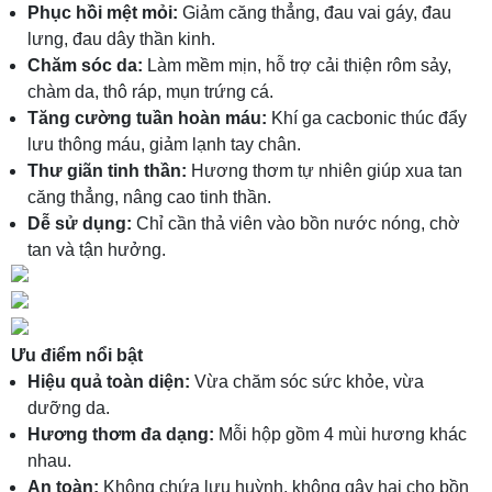
Phục hồi mệt mỏi:
Giảm căng thẳng, đau vai gáy, đau
lưng, đau dây thần kinh.
Chăm sóc da:
Làm mềm mịn, hỗ trợ cải thiện rôm sảy,
chàm da, thô ráp, mụn trứng cá.
Tăng cường tuần hoàn máu:
Khí ga cacbonic thúc đẩy
lưu thông máu, giảm lạnh tay chân.
Thư giãn tinh thần:
Hương thơm tự nhiên giúp xua tan
căng thẳng, nâng cao tinh thần.
Dễ sử dụng:
Chỉ cần thả viên vào bồn nước nóng, chờ
tan và tận hưởng.
Ưu điểm nổi bật
Hiệu quả toàn diện:
Vừa chăm sóc sức khỏe, vừa
dưỡng da.
Hương thơm đa dạng:
Mỗi hộp gồm 4 mùi hương khác
nhau.
An toàn:
Không chứa lưu huỳnh, không gây hại cho bồn