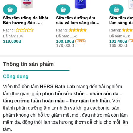
Sữa tắm trắng da Nhật
Sữa tắm dưỡng ẩm
Sữa tắm dư
Bản hương đào -
sâu và làm sáng da
làm sáng d
White Body Soap
Hatomugi Nhật Bản
Nhật Bản (C
Rating:
Rating:
Rating:
(Chai 600ml)
Đã bán:
104
Đã bán:
1.5k
Đã bán:
4.7k
319,000đ
109,190đ
101,400đ
-39%
-
179,000đ
169,000đ
Thông tin sản phẩm
Công dụng
Viên thả bồn tắm
HERS Bath Lab
mang đến trải nghiệm
tắm thư giãn, giúp
phục hồi sức khỏe – chăm sóc da –
tăng cường tuần hoàn máu – thư giãn tinh thần
. Với
thành phần dưỡng ẩm tự nhiên và khí ga cacbonic, sản
phẩm không chỉ hỗ trợ giảm mệt mỏi, đau nhức mà còn làm
mềm da, đồng thời lan tỏa hương thơm dễ chịu cho mỗi lần
tắm.