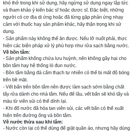
khó thở trong khi sử dụng, hãy ngừng sử dụng ngay lập tức
và tham khảo ý kiến bác sĩ hoặc dược sĩ. Đặc biệt, những
người có cơ địa dị ứng hoặc đã từng gặp phản ứng nhạy
cảm với thuốc hay sản phẩm khác, hãy thận trọng khi sử
dụng.
- Sản phẩm này không thể ăn được. Nếu lỡ nuốt phải, thực
hiện các biện pháp xử lý phù hợp như rửa sạch bằng nước.
Về bồn tắm:
- Sản phẩm không chứa lưu huỳnh, nên không gây hại cho
bồn tắm hay hệ thống lò đun nước.
- Bồn tắm bằng đá cẩm thạch tự nhiên có thể bị mất độ bóng
trên bề mặt.
- Vết bẩn trên bồn tắm nên được làm sạch sớm bằng chất
tẩy rửa dành cho nhà tắm. Nếu để lâu, vết bẩn sẽ khó tẩy và
màu từ viên sủi có thể dính lại.
- Khi đổ nước đã hòa tan viên sủi, các vết bẩn có thể xuất
hiện trên đường ống và bồn tắm.
Về nước thừa sau khi tắm:
- Nước còn lại có thể dùng để giặt quần áo, nhưng hãy dùng