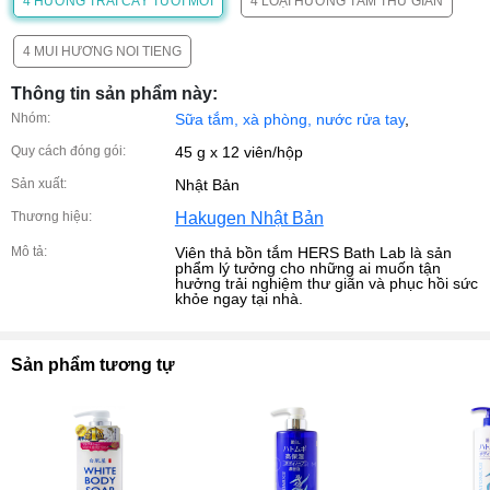
4 HƯƠNG TRÁI CÂY TƯƠI MỚI
4 LOẠI HƯƠNG TẮM THƯ GIÃN
4 MÙI HƯƠNG NỔI TIẾNG
Thông tin sản phẩm này:
Nhóm:
Sữa tắm, xà phòng, nước rửa tay
,
Quy cách đóng gói:
45 g x 12 viên/hộp
Sản xuất:
Nhật Bản
Thương hiệu:
Hakugen Nhật Bản
Mô tả:
Viên thả bồn tắm HERS Bath Lab là sản
phẩm lý tưởng cho những ai muốn tận
hưởng trải nghiệm thư giãn và phục hồi sức
khỏe ngay tại nhà.
Sản phẩm tương tự