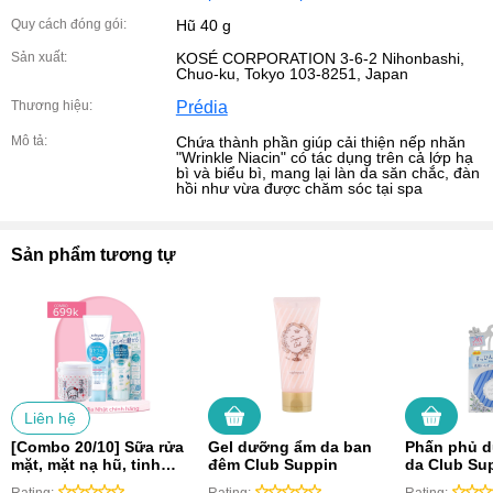
Quy cách đóng gói:
Hũ 40 g
Sản xuất:
KOSÉ CORPORATION 3-6-2 Nihonbashi,
Chuo-ku, Tokyo 103-8251, Japan
Thương hiệu:
Prédia
Mô tả:
Chứa thành phần giúp cải thiện nếp nhăn
"Wrinkle Niacin" có tác dụng trên cả lớp hạ
bì và biểu bì, mang lại làn da săn chắc, đàn
hồi như vừa được chăm sóc tại spa
Sản phẩm tương tự
Liên hệ
[Combo 20/10] Sữa rửa
Gel dưỡng ẩm da ban
Phấn phủ d
mặt, mặt nạ hũ, tinh
đêm Club Suppin
da Club Su
chất chống nắng nâng
Powder (Hộ