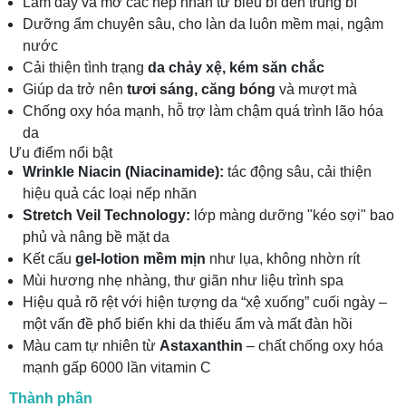
Làm đầy và mờ các nếp nhăn từ biểu bì đến trung bì
Dưỡng ẩm chuyên sâu, cho làn da luôn mềm mại, ngậm
nước
Cải thiện tình trạng
da chảy xệ, kém săn chắc
Giúp da trở nên
tươi sáng, căng bóng
và mượt mà
Chống oxy hóa mạnh, hỗ trợ làm chậm quá trình lão hóa
da
Ưu điểm nổi bật
Wrinkle Niacin (Niacinamide):
tác động sâu, cải thiện
hiệu quả các loại nếp nhăn
Stretch Veil Technology:
lớp màng dưỡng "kéo sợi" bao
phủ và nâng bề mặt da
Kết cấu
gel-lotion mềm mịn
như lụa, không nhờn rít
Mùi hương nhẹ nhàng, thư giãn như liệu trình spa
Hiệu quả rõ rệt với hiện tượng da “xệ xuống” cuối ngày –
một vấn đề phổ biến khi da thiếu ẩm và mất đàn hồi
Màu cam tự nhiên từ
Astaxanthin
– chất chống oxy hóa
mạnh gấp 6000 lần vitamin C
Thành phần