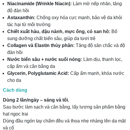
Niacinamide (Wrinkle Niacin):
Làm mờ nếp nhăn, tăng
độ đàn hồi
Astaxanthin:
Chống oxy hóa cực mạnh, bảo vệ da khỏi
tác hại từ môi trường
Chiết xuất hàu, đậu nành, mực ống, cỏ san hô:
Bổ
sung dưỡng chất biển sâu, giúp da tươi trẻ
Collagen và Elastin thủy phân:
Tăng độ săn chắc và độ
đàn hồi
Nước biển sâu + nước suối nóng:
Làm dịu, thanh lọc,
cấp ẩm và cân bằng da
Glycerin, Polyglutamic Acid:
Cấp ẩm mạnh, khóa nước
cho da
Cách dùng
Dùng 2 lần/ngày – sáng và tối.
Sau bước làm sạch và cân bằng, lấy lượng sản phẩm bằng
hạt ngọc trai
Dùng đầu ngón tay chấm đều và thoa nhẹ nhàng lên da mặt
và cổ