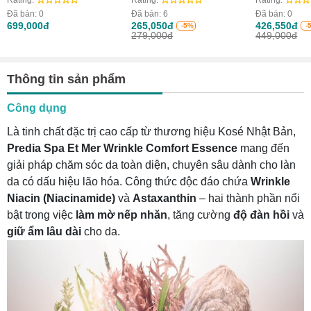
Rating:
Rating:
Rating:
tông dịu sắc tố đỏ trên
Đã bán:
0
Đã bán:
6
Đã bán:
0
da
699,000đ
265,050đ
426,550đ
-5%
-
279,000đ
449,000đ
Thông tin sản phẩm
Công dụng
Là tinh chất đặc trị cao cấp từ thương hiệu Kosé Nhật Bản,
Predia Spa Et Mer Wrinkle Comfort Essence
mang đến
giải pháp chăm sóc da toàn diện, chuyên sâu dành cho làn
da có dấu hiệu lão hóa. Công thức độc đáo chứa
Wrinkle
Niacin (Niacinamide)
và
Astaxanthin
– hai thành phần nổi
bật trong việc
làm mờ nếp nhăn
, tăng cường
độ đàn hồi
và
giữ ẩm lâu dài
cho da.