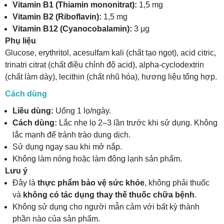
Vitamin B1 (Thiamin mononitrat):
1,5 mg
Vitamin B2 (Riboflavin):
1,5 mg
Vitamin B12 (Cyanocobalamin):
3 μg
Phụ liệu
Glucose, erythritol, acesulfam kali (chất tạo ngọt), acid citric,
trinatri citrat (chất điều chỉnh độ acid), alpha-cyclodextrin
(chất làm dày), lecithin (chất nhũ hóa), hương liệu tổng hợp.
Cách dùng
Liều dùng:
Uống 1 lọ/ngày.
Cách dùng:
Lắc nhẹ lọ 2–3 lần trước khi sử dụng. Không
lắc mạnh để tránh trào dung dịch.
Sử dụng ngay sau khi mở nắp.
Không làm nóng hoặc làm đông lạnh sản phẩm.
Lưu ý
Đây là
thực phẩm bảo vệ sức khỏe
, không phải thuốc
và
không có tác dụng thay thế thuốc chữa bệnh
.
Không sử dụng cho người mẫn cảm với bất kỳ thành
phần nào của sản phẩm.