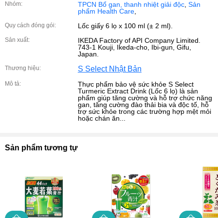
Nhóm:
TPCN Bổ gan, thanh nhiệt giải độc
,
Sản
phẩm Health Care
,
Quy cách đóng gói:
Lốc giấy 6 lọ x 100 ml (± 2 ml).
Sản xuất:
IKEDA Factory of API Company Limited.
743-1 Kouji, Ikeda-cho, Ibi-gun, Gifu,
Japan.
Thương hiệu:
S Select Nhật Bản
Mô tả:
Thực phẩm bảo vệ sức khỏe S Select
Turmeric Extract Drink (Lốc 6 lọ) là sản
phẩm giúp tăng cường và hỗ trợ chức năng
gan, tăng cường đào thải bia và độc tố, hỗ
trợ sức khỏe trong các trường hợp mệt mỏi
hoặc chán ăn...
Sản phẩm tương tự