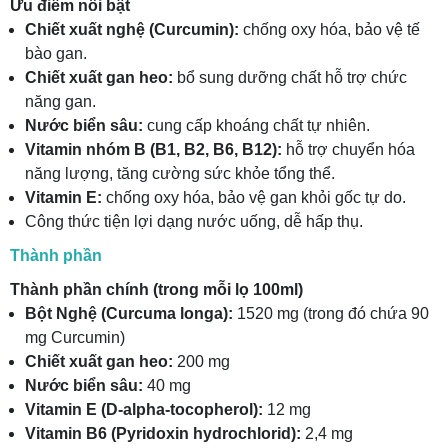
Ưu điểm nổi bật
Chiết xuất nghệ (Curcumin):
chống oxy hóa, bảo vệ tế
bào gan.
Chiết xuất gan heo:
bổ sung dưỡng chất hỗ trợ chức
năng gan.
Nước biển sâu:
cung cấp khoáng chất tự nhiên.
Vitamin nhóm B (B1, B2, B6, B12):
hỗ trợ chuyển hóa
năng lượng, tăng cường sức khỏe tổng thể.
Vitamin E:
chống oxy hóa, bảo vệ gan khỏi gốc tự do.
Công thức tiện lợi dạng nước uống, dễ hấp thụ.
Thành phần
Thành phần chính (trong mỗi lọ 100ml)
Bột Nghệ (Curcuma longa):
1520 mg (trong đó chứa 90
mg Curcumin)
Chiết xuất gan heo:
200 mg
Nước biển sâu:
40 mg
Vitamin E (D-alpha-tocopherol):
12 mg
Vitamin B6 (Pyridoxin hydrochlorid):
2,4 mg