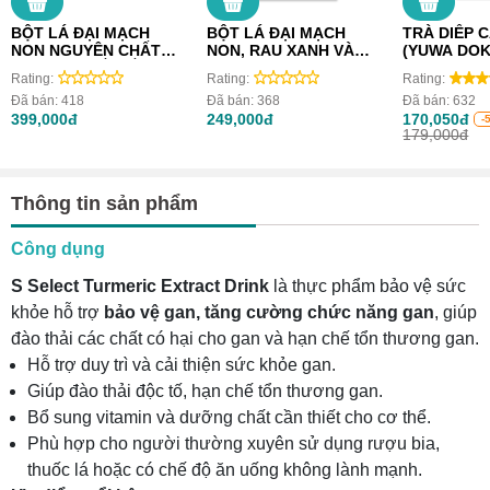
BỘT LÁ ĐẠI MẠCH
BỘT LÁ ĐẠI MẠCH
TRÀ DIẾP 
NON NGUYÊN CHẤT
NON, RAU XANH VÀ
(YUWA DOK
ĐÃ QUA CHẾ BIẾN S
TRÁI CÂY YUWA NHẬT
100%)
Rating:
Rating:
Rating:
SELECT
BẢN (HỘP 20 GÓI)
Đã bán:
418
Đã bán:
368
Đã bán:
632
399,000đ
249,000đ
170,050đ
-
179,000đ
Thông tin sản phẩm
Công dụng
S Select Turmeric Extract Drink
là thực phẩm bảo vệ sức
khỏe hỗ trợ
bảo vệ gan, tăng cường chức năng gan
, giúp
đào thải các chất có hại cho gan và hạn chế tổn thương gan.
Hỗ trợ duy trì và cải thiện sức khỏe gan.
Giúp đào thải độc tố, hạn chế tổn thương gan.
Bổ sung vitamin và dưỡng chất cần thiết cho cơ thể.
Phù hợp cho người thường xuyên sử dụng rượu bia,
thuốc lá hoặc có chế độ ăn uống không lành mạnh.