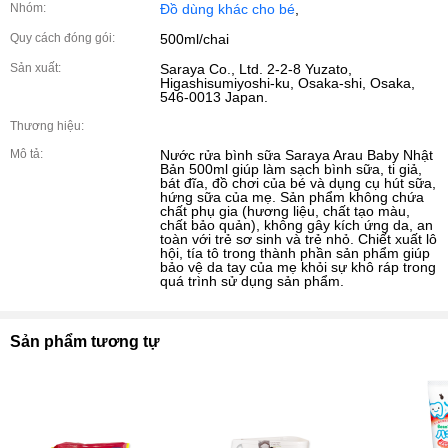
Nhóm:
Đồ dùng khác cho bé
,
Quy cách đóng gói:
500ml/chai
Sản xuất:
Saraya Co., Ltd. 2-2-8 Yuzato,
Higashisumiyoshi-ku, Osaka-shi, Osaka,
546-0013 Japan.
Thương hiệu:
Mô tả:
Nước rửa bình sữa Saraya Arau Baby Nhật
Bản 500ml giúp làm sạch bình sữa, ti giả,
bát đĩa, đồ chơi của bé và dụng cụ hút sữa,
hứng sữa của mẹ. Sản phẩm không chứa
chất phụ gia (hương liệu, chất tạo màu,
chất bảo quản), không gây kích ứng da, an
toàn với trẻ sơ sinh và trẻ nhỏ. Chiết xuất lô
hội, tía tô trong thành phần sản phẩm giúp
bảo vệ da tay của mẹ khỏi sự khô ráp trong
quá trình sử dụng sản phẩm.
Sản phẩm tương tự