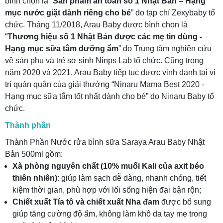
bình chọn là “
Sản phẩm an toàn số 1 Nhật Bản – Hạng
mục nước giặt dành riêng cho bé
” do tạp chí Zexybaby tổ
chức. Tháng 11/2018, Arau Baby được bình chọn là
“
Thương hiệu số 1 Nhật Bản được các mẹ tin dùng -
Hạng mục sữa tắm dưỡng ẩm
” do Trung tâm nghiên cứu
về sản phụ và trẻ sơ sinh Ninps Lab tổ chức. Cũng trong
năm 2020 và 2021, Arau Baby tiếp tục được vinh danh tại vị
trí quán quân của giải thưởng “Ninaru Mama Best 2020 -
Hạng mục sữa tắm tốt nhất dành cho bé” do Ninaru Baby tổ
chức.
Thành phần
Thành Phần Nước rửa bình sữa Saraya Arau Baby Nhật
Bản 500ml gồm:
Xà phòng nguyên chất (10% muối Kali của axit béo
thiên nhiên)
: giúp làm sạch dễ dàng, nhanh chóng, tiết
kiệm thời gian, phù hợp với lối sống hiện đại bận rộn;
Chiết xuất Tía tô và chiết xuất Nha đam
được bổ sung
giúp tăng cường độ ẩm, không làm khô da tay mẹ trong