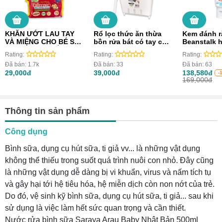
KHĂN ƯỚT LAU TAY
Rổ lọc thức ăn thừa
Kem đánh r
VÀ MIỆNG CHO BÉ S
bồn rửa bát có tay cầm
Beanstalk 
SELECT (70 MIẾNG)
Kokubo
Rating:
Rating:
Rating:
Đã bán:
1.7k
Đã bán:
33
Đã bán:
63
29,000đ
39,000đ
138,580đ
-
169,000đ
Thông tin sản phẩm
Công dụng
Bình sữa, dụng cụ hút sữa, ti giả vv... là những vật dụng
không thể thiếu trong suốt quá trình nuôi con nhỏ. Đây cũng
là những vật dụng dễ dàng bị vi khuẩn, virus và nấm tích tụ
và gây hại tới hệ tiêu hóa, hệ miễn dịch còn non nớt của trẻ.
Do đó, vệ sinh kỹ bình sữa, dụng cụ hút sữa, ti giả... sau khi
sử dụng là việc làm hết sức quan trọng và cần thiết.
Nước rửa bình sữa Saraya Arau Baby Nhật Bản 500ml