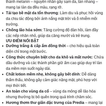
thành melanin – nguyên nhân gây sạm da, tàn nhang –
mang lại làn da đều màu, rạng rỡ.
Tái tạo bề mặt da tổn thương
: Làm dịu và phục hồi vùng
da chịu tác động bởi ánh nắng mặt trời và ô nhiễm môi
trường.
Chống lão hóa sớm
: Tăng cường độ đàn hồi, làm đầy
các nếp nhăn nhỏ, giúp da căng mướt và trẻ trung.
ƯU ĐIỂM NỔI BẬT
Dưỡng trắng & cấp ẩm đồng thời
– cho hiệu quả toàn
diện chỉ trong một bước.
Công thức chuyên biệt cho da khô và mất nước
: Chứa
dầu dưỡng và các thành phần giữ ẩm cao giúp duy trì làn
da mềm mịn suốt ngày dài.
Chất lotion mềm nhẹ, không gây bết dính
: Dễ dàng
thẩm thấu, không gây cảm giác nặng mặt, phù hợp với
mọi thời tiết.
An toàn cho vùng da cổ
– vùng da mỏng dễ lão hóa
nhưng thường bị bỏ quên trong quá trình chăm sóc.
Hương thơm thư giãn đặc trưng của Predia
– mang lại