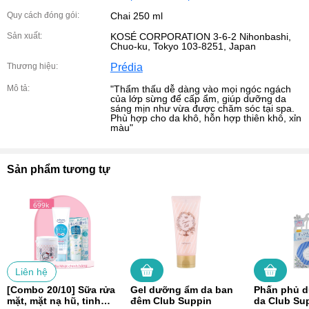
Quy cách đóng gói:
Chai 250 ml
Sản xuất:
KOSÉ CORPORATION 3-6-2 Nihonbashi,
Chuo-ku, Tokyo 103-8251, Japan
Thương hiệu:
Prédia
Mô tả:
"Thẩm thấu dễ dàng vào mọi ngóc ngách
của lớp sừng để cấp ẩm, giúp dưỡng da
sáng mịn như vừa được chăm sóc tại spa.
Phù hợp cho da khô, hỗn hợp thiên khô, xỉn
màu"
Sản phẩm tương tự
Liên hệ
[Combo 20/10] Sữa rửa
Gel dưỡng ẩm da ban
Phấn phủ d
mặt, mặt nạ hũ, tinh
đêm Club Suppin
da Club Su