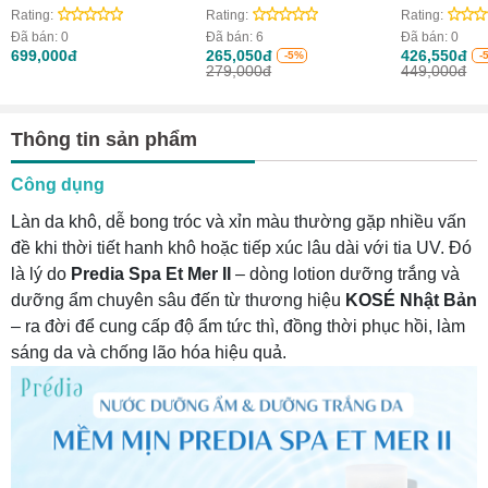
chất chống nắng nâng
Powder (Hộ
Rating:
Rating:
Rating:
tông dịu sắc tố đỏ trên
Đã bán:
0
Đã bán:
6
Đã bán:
0
da
699,000đ
265,050đ
426,550đ
-5%
-
279,000đ
449,000đ
Thông tin sản phẩm
Công dụng
Làn da khô, dễ bong tróc và xỉn màu thường gặp nhiều vấn
đề khi thời tiết hanh khô hoặc tiếp xúc lâu dài với tia UV. Đó
là lý do
Predia Spa Et Mer II
– dòng lotion dưỡng trắng và
dưỡng ẩm chuyên sâu đến từ thương hiệu
KOSÉ Nhật Bản
– ra đời để cung cấp độ ẩm tức thì, đồng thời phục hồi, làm
sáng da và chống lão hóa hiệu quả.