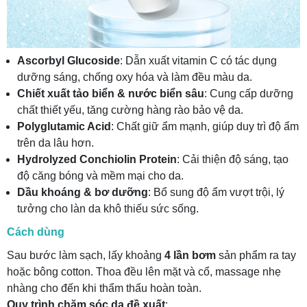
Ascorbyl Glucoside
: Dẫn xuất vitamin C có tác dụng
dưỡng sáng, chống oxy hóa và làm đều màu da.
Chiết xuất tảo biển & nước biển sâu
: Cung cấp dưỡng
chất thiết yếu, tăng cường hàng rào bảo vệ da.
Polyglutamic Acid
: Chất giữ ẩm mạnh, giúp duy trì độ ẩm
trên da lâu hơn.
Hydrolyzed Conchiolin Protein
: Cải thiện độ sáng, tạo
độ căng bóng và mềm mại cho da.
Dầu khoáng & bơ dưỡng
: Bổ sung độ ẩm vượt trội, lý
tưởng cho làn da khô thiếu sức sống.
Cách dùng
Sau bước làm sạch, lấy khoảng
4 lần bơm
sản phẩm ra tay
hoặc bông cotton. Thoa đều lên mặt và cổ, massage nhẹ
nhàng cho đến khi thẩm thấu hoàn toàn.
Quy trình chăm sóc da đề xuất
: