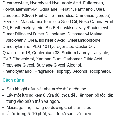
Dicarboxylate, Hydrolyzed Hyaluronic Acid, Fullerenes,
Polyquaternium-64, Squalane, Keratin, Panthenol, Olea
Europaea (Olive) Fruit Oil, Simmondsia Chinensis (Jojoba)
Seed Oil, Macadamia Ternifolia Seed Oil, Rosa Canina Fruit
Oil, Ethylhexylglycerin, Bis-Behenyl/Isostearyl/Phytosteryl
Dimer Dilinoleyl Dimer Dilinoleate, Diisostearyl Malate,
Hydroxyethyl Urea, Isostearic Acid, Stearamidopropyl
Dimethylamine, PEG-40 Hydrogenated Castor Oil,
Quaternium-18, Quaternium-33, Sodium Lauroyl Lactylate,
PVP, Cholesterol, Xanthan Gum, Carbomer, Citric Acid,
Propylene Glycol, Butylene Glycol, Alcohol,
Phenoxyethanol, Fragrance, Isopropyl Alcohol, Tocopherol.
Cách dùng
Sau khi gội đầu, vắt nhẹ nước thừa trên tóc.
Lấy một lượng kem ủ vừa đủ, thoa đều lên toàn bộ tóc, tập
trung vào phần thân và ngọn.
Massage nhẹ nhàng để dưỡng chất thẩm thấu.
Ủ tóc trong 5–10 phút, sau đó xả sạch với nước.