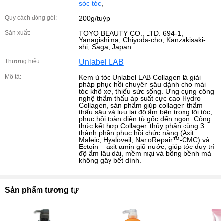
sóc tóc
,
Quy cách đóng gói:
200g/tuýp
Sản xuất:
TOYO BEAUTY CO., LTD. 694-1,
Yanagishima, Chiyoda-cho, Kanzakisaki-
shi, Saga, Japan.
Thương hiệu:
Unlabel LAB
Mô tả:
Kem ủ tóc Unlabel LAB Collagen là giải
pháp phục hồi chuyên sâu dành cho mái
tóc khô xơ, thiếu sức sống. Ứng dụng công
nghệ thẩm thấu áp suất cực cao Hydro
Collagen, sản phẩm giúp collagen thẩm
thấu sâu và lưu lại độ ẩm bên trong lõi tóc,
phục hồi toàn diện từ gốc đến ngọn. Công
thức kết hợp Collagen thủy phân cùng 3
thành phần phục hồi chức năng (Axit
Maleic, Hyaloveil, NanoRepair™-CMC) và
Ectoin – axit amin giữ nước, giúp tóc duy trì
độ ẩm lâu dài, mềm mại và bồng bềnh mà
không gây bết dính.
Sản phẩm tương tự