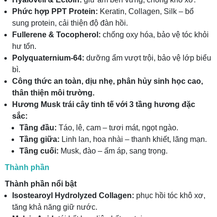
Phức hợp PPT Protein:
Keratin, Collagen, Silk – bổ
sung protein, cải thiện độ đàn hồi.
Fullerene & Tocopherol:
chống oxy hóa, bảo vệ tóc khỏi
hư tổn.
Polyquaternium-64:
dưỡng ẩm vượt trội, bảo vệ lớp biểu
bì.
Công thức an toàn, dịu nhẹ, phân hủy sinh học cao,
thân thiện môi trường.
Hương Musk trái cây tinh tế với 3 tầng hương đặc
sắc:
Tầng đầu:
Táo, lê, cam – tươi mát, ngọt ngào.
Tầng giữa:
Linh lan, hoa nhài – thanh khiết, lãng mạn.
Tầng cuối:
Musk, đào – ấm áp, sang trọng.
Thành phần
Thành phần nổi bật
Isostearoyl Hydrolyzed Collagen:
phục hồi tóc khô xơ,
tăng khả năng giữ nước.