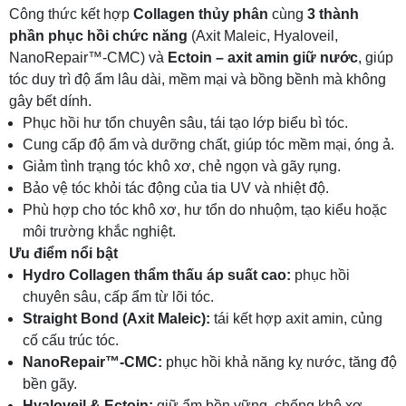
Công thức kết hợp
Collagen thủy phân
cùng
3 thành
phần phục hồi chức năng
(Axit Maleic, Hyaloveil,
NanoRepair™-CMC) và
Ectoin – axit amin giữ nước
, giúp
tóc duy trì độ ẩm lâu dài, mềm mại và bồng bềnh mà không
gây bết dính.
Phục hồi hư tổn chuyên sâu, tái tạo lớp biểu bì tóc.
Cung cấp độ ẩm và dưỡng chất, giúp tóc mềm mại, óng ả.
Giảm tình trạng tóc khô xơ, chẻ ngọn và gãy rụng.
Bảo vệ tóc khỏi tác động của tia UV và nhiệt độ.
Phù hợp cho tóc khô xơ, hư tổn do nhuộm, tạo kiểu hoặc
môi trường khắc nghiệt.
Ưu điểm nổi bật
Hydro Collagen thẩm thấu áp suất cao:
phục hồi
chuyên sâu, cấp ẩm từ lõi tóc.
Straight Bond (Axit Maleic):
tái kết hợp axit amin, củng
cố cấu trúc tóc.
NanoRepair™-CMC:
phục hồi khả năng kỵ nước, tăng độ
bền gãy.
Hyaloveil & Ectoin:
giữ ẩm bền vững, chống khô xơ.