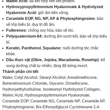
Maleic Acid:
tái kết hợp liên kết protein.
Hydroxypropyltrimonium Hyaluronate & Hydrolyzed
Hyaluronic Acid:
giữ ẩm bền vững.
Ceramide EOP, NG, NP, AP & Phytosphingosine:
bảo
vệ lớp biểu bì, duy trì độ ẩm.
Fullerenes:
chống oxy hóa, bảo vệ tóc.
Polyquaternium-64:
dưỡng ẩm vượt trội, bảo vệ lớp biểu
bì.
Keratin, Panthenol, Squalane:
nuôi dưỡng tóc chắc
khỏe.
Dầu thực vật (Olive, Jojoba, Macadamia, Rosehip):
bổ
sung dưỡng chất tự nhiên, tăng độ bóng mượt.
Thành phần chi tiết
Water, Cetyl Alcohol, Stearyl Alcohol, Amodimethicone,
Behentrimonium Chloride, Glycerin, Dimethicone,
Hydroxyethylcellulose, Isostearoyl Hydrolyzed Collagen,
Maleic Acid, Hydroxypropyltrimonium Hyaluronate,
Ceramide EOP, Ceramide NG, Ceramide NP, Ceramide AP,
Phytosphingosine, Bis-Ethoxydiglycol Cyclohexane-1,4-