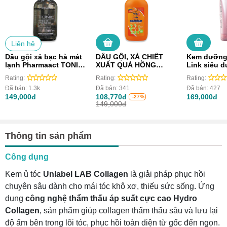
Liên hệ
Dầu gội xả bạc hà mát
DẦU GỘI, XẢ CHIẾT
Kem dưỡng 
lạnh Pharmaact TONIC
XUẤT QUẢ HỒNG
Link siêu 
Nhật Bản dành cho
SHIKIORIORI (Chai
phục hồi (
Rating:
Rating:
Rating:
nam giới (600ml)
600ml)
Đã bán:
1.3k
Đã bán:
341
Đã bán:
427
149,000đ
108,770đ
169,000đ
-27%
149,000đ
Thông tin sản phẩm
Công dụng
Kem ủ tóc
Unlabel LAB Collagen
là giải pháp phục hồi
chuyên sâu dành cho mái tóc khô xơ, thiếu sức sống. Ứng
dụng
công nghệ thẩm thấu áp suất cực cao Hydro
Collagen
, sản phẩm giúp collagen thẩm thấu sâu và lưu lại
độ ẩm bên trong lõi tóc, phục hồi toàn diện từ gốc đến ngọn.