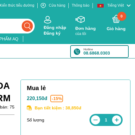
Kiến thức tiểu đường
Cửa hàng
Thông báo
Tiếng Việt
0
Đăng nhập
Đơn hàng
Giỏ hàng
Đăng ký
của tôi
 PHẨM AQ
Hotline
08.6868.0303
DA
Mua lẻ
RM
220,150đ
-15%
bán: 75
Bạn tiết kiệm :
38,850đ
Số lượng