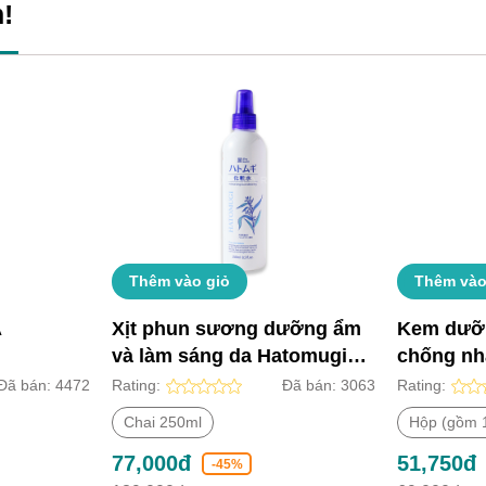
!
Thêm vào giỏ
Thêm vào
A
Xịt phun sương dưỡng ẩm
Kem dưỡ
và làm sáng da Hatomugi
chống nh
Nhật Bản (Chai 250ml)
Hatomugi
Đã bán:
4472
Rating:
Đã bán:
3063
Rating:
Chai 250ml
Hộp (gồm 1
77,000đ
51,750đ
-45%