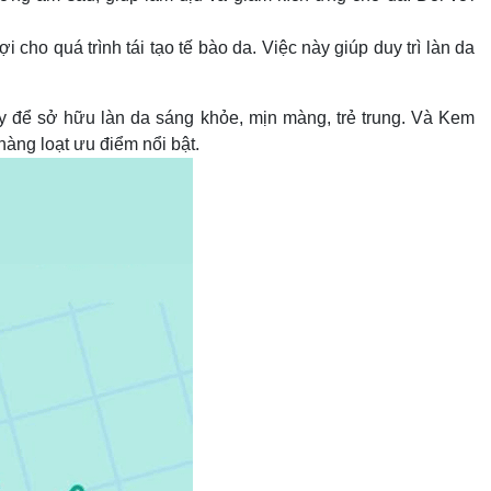
ho quá trình tái tạo tế bào da. Việc này giúp duy trì làn da
y để sở hữu làn da sáng khỏe, mịn màng, trẻ trung. Và Kem
àng loạt ưu điểm nổi bật.