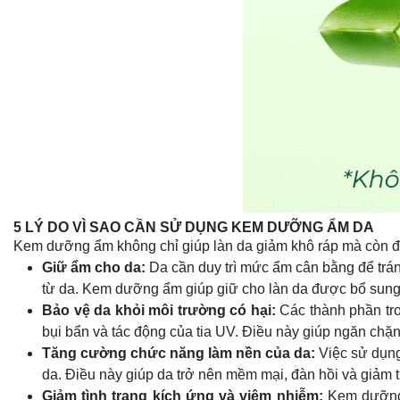
5 LÝ DO VÌ SAO CẦN SỬ DỤNG KEM DƯỠNG ẨM DA
Kem dưỡng ẩm không chỉ giúp làn da giảm khô ráp mà còn đó
Giữ ẩm cho da:
Da cần duy trì mức ẩm cân bằng để tránh
từ da. Kem dưỡng ẩm giúp giữ cho làn da được bổ sung 
Bảo vệ da khỏi môi trường có hại:
Các thành phần tro
bụi bẩn và tác động của tia UV. Điều này giúp ngăn chặn
Tăng cường chức năng làm nền của da:
Việc sử dụng
da. Điều này giúp da trở nên mềm mại, đàn hồi và giảm th
Giảm tình trạng kích ứng và viêm nhiễm:
Kem dưỡng 