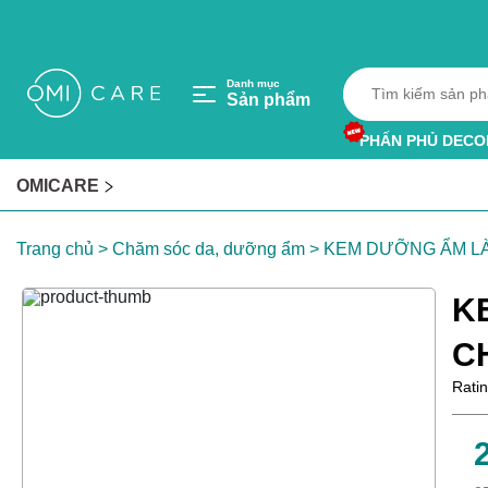
Danh mục
Sản phẩm
PHẤN PHỦ DECO
HỘP HÚT ẨM
OMICARE
VÒNG TRÁNH MU
Trang chủ
>
Chăm sóc da, dưỡng ẩm
>
KEM DƯỠNG ẨM LÀ
K
C
Ratin