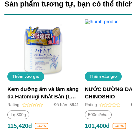
Sản phẩm tương tự, bạn có thể thích
Thêm vào giỏ
Thêm vào giỏ
Kem dưỡng ẩm và làm sáng
NƯỚC DƯỠNG D
da Hatomugi Nhật Bản (Lọ
CHINOSHIO
300g)
Rating:
Đã bán:
5941
Rating:
Lọ 300g
500ml/chai
115,420đ
101,400đ
-42%
-40%