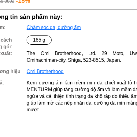
-15%
59,000đ
ng tin sản phẩm này:
m:
Chăm sóc da, dưỡng ẩm
 cách
185 g
 gói:
xuất:
The Omi Brotherhood, Ltd. 29 Moto, Uwa
Omihachiman-city, Shiga, 523-8515, Japan.
ơng hiệu
Omi Brotherhood
ả:
Kem dưỡng ẩm làm mềm mịn da chiết xuất lô h
MENTURM giúp tăng cường độ ẩm và làm mềm da
ngừa và cải thiện tình trạng da khô ráp do thiếu ẩm
giúp làm mờ các nếp nhăn da, dưỡng da mịn màn
mượt.