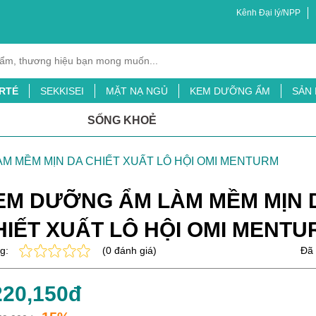
Kênh Đại lý/NPP
RTÉ
SEKKISEI
MẶT NẠ NGỦ
KEM DƯỠNG ẨM
SẢN
XỊT MUỖI
BỘT LÁ ĐẠI MẠCH
TINH CHẤT CHỐNG NẮNG
SỐNG KHOẺ
ỖI
SỮA TẮM
M MỀM MỊN DA CHIẾT XUẤT LÔ HỘI OMI MENTURM
EM DƯỠNG ẨM LÀM MỀM MỊN 
HIẾT XUẤT LÔ HỘI OMI MENTU
g:
(0 đánh giá)
Đã 
220,150đ