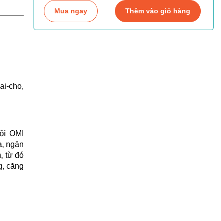
Mua ngay
Thêm vào giỏ hàng
i-cho,
ội OMI
, ngăn
, từ đó
g, căng