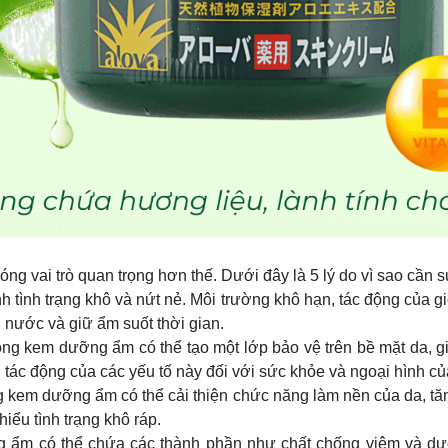
ng vai trò quan trọng hơn thế. Dưới đây là 5 lý do vì sao cầ
 tình trạng khô và nứt nẻ. Môi trường khô hạn, tác động của g
nước và giữ ẩm suốt thời gian.
ng kem dưỡng ẩm có thể tạo một lớp bảo vệ trên bề mặt da, gi
 tác động của các yếu tố này đối với sức khỏe và ngoại hình củ
 kem dưỡng ẩm có thể cải thiện chức năng làm nền của da, t
iểu tình trạng khô ráp.
ẩm có thể chứa các thành phần như chất chống viêm và dưỡn