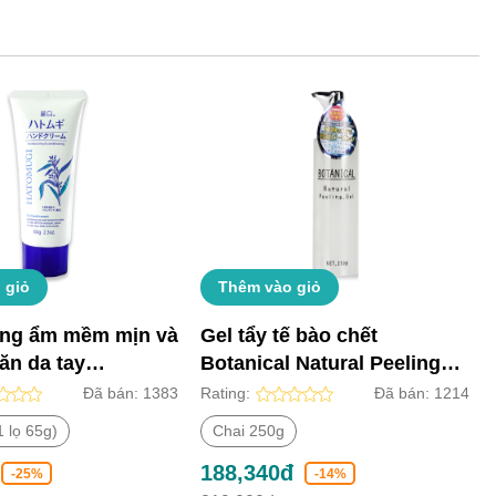
 giỏ
Thêm vào giỏ
ng ẩm mềm mịn và
Gel tẩy tế bào chết
ăn da tay
Botanical Natural Peeling
 (Lọ 65g)
Gel
Đã bán:
1383
Rating:
Đã bán:
1214
 lọ 65g)
Chai 250g
188,340đ
-25%
-14%