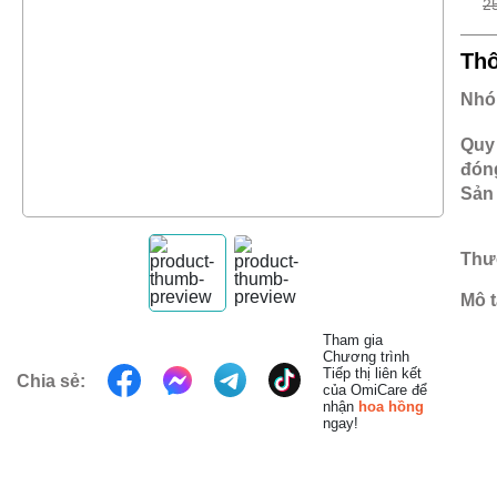
2
Thô
Nhó
Quy
đóng
Sản 
Thư
Mô t
Tham gia
Chương trình
Tiếp thị liên kết
Chia sẻ:
của OmiCare để
nhận
hoa hồng
ngay!