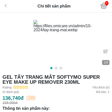
0
Chi tiết sản phẩm
1/3
GEL TẨY TRANG MẮT SOFTYMO SUPER
EYE MAKE UP REMOVER 230ML
Rating:
Yêu thích (0)
(0 đánh giá)
Đã bán: 1
136,740đ
-14%
159,000đ
Thông tin sản phẩm này: