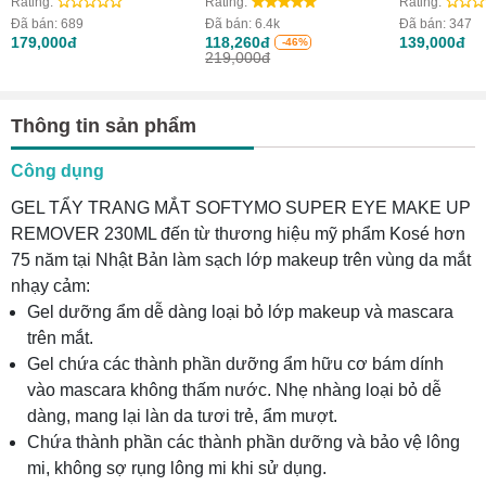
Rating:
Rating:
Rating:
Cleansing (200g)
và làm sáng da (Chai
(Tuýp 200g
Đã bán:
689
Đã bán:
6.4k
Đã bán:
347
500ml)
179,000đ
118,260đ
139,000đ
-46%
219,000đ
Thông tin sản phẩm
Công dụng
GEL TẨY TRANG MẮT SOFTYMO SUPER EYE MAKE UP
REMOVER 230ML đến từ thương hiệu mỹ phẩm Kosé hơn
75 năm tại Nhật Bản làm sạch lớp makeup trên vùng da mắt
nhạy cảm:
Gel dưỡng ẩm dễ dàng loại bỏ lớp makeup và mascara
trên mắt.
Gel chứa các thành phần dưỡng ẩm hữu cơ bám dính
vào mascara không thấm nước. Nhẹ nhàng loại bỏ dễ
dàng, mang lại làn da tươi trẻ, ẩm mượt.
Chứa thành phần các thành phần dưỡng và bảo vệ lông
mi, không sợ rụng lông mi khi sử dụng.