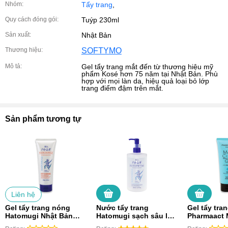
Nhóm:
Tẩy trang
,
Quy cách đóng gói:
Tuýp 230ml
Sản xuất:
Nhật Bản
Thương hiệu:
SOFTYMO
Mô tả:
Gel tẩy trang mắt đến từ thương hiệu mỹ
phẩm Kosé hơn 75 năm tại Nhật Bản. Phù
hợp với mọi làn da, hiệu quả loại bỏ lớp
trang điểm đậm trên mắt.
Sản phẩm tương tự
Liên hệ
Gel tẩy trang nóng
Nước tẩy trang
Gel tẩy tra
Hatomugi Nhật Bản
Hatomugi sạch sâu lỗ
Pharmaact 
chiết xuất hạt Ý dĩ Hot
chân lông, dưỡng ẩm
Gel Collag