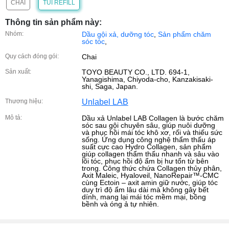
CHAI
TÚI REFILL
Thông tin sản phẩm này:
Nhóm:
Dầu gội xả, dưỡng tóc
,
Sản phẩm chăm
sóc tóc
,
Quy cách đóng gói:
Chai
Sản xuất:
TOYO BEAUTY CO., LTD. 694-1,
Yanagishima, Chiyoda-cho, Kanzakisaki-
shi, Saga, Japan.
Thương hiệu:
Unlabel LAB
Mô tả:
Dầu xả Unlabel LAB Collagen là bước chăm
sóc sau gội chuyên sâu, giúp nuôi dưỡng
và phục hồi mái tóc khô xơ, rối và thiếu sức
sống. Ứng dụng công nghệ thẩm thấu áp
suất cực cao Hydro Collagen, sản phẩm
giúp collagen thẩm thấu nhanh và sâu vào
lõi tóc, phục hồi độ ẩm bị hư tổn từ bên
trong. Công thức chứa Collagen thủy phân,
Axit Maleic, Hyaloveil, NanoRepair™-CMC
cùng Ectoin – axit amin giữ nước, giúp tóc
duy trì độ ẩm lâu dài mà không gây bết
dính, mang lại mái tóc mềm mại, bồng
bềnh và óng ả tự nhiên.