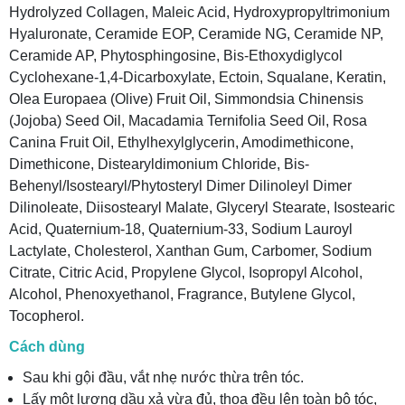
Hydrolyzed Collagen, Maleic Acid, Hydroxypropyltrimonium
Hyaluronate, Ceramide EOP, Ceramide NG, Ceramide NP,
Ceramide AP, Phytosphingosine, Bis-Ethoxydiglycol
Cyclohexane-1,4-Dicarboxylate, Ectoin, Squalane, Keratin,
Olea Europaea (Olive) Fruit Oil, Simmondsia Chinensis
(Jojoba) Seed Oil, Macadamia Ternifolia Seed Oil, Rosa
Canina Fruit Oil, Ethylhexylglycerin, Amodimethicone,
Dimethicone, Distearyldimonium Chloride, Bis-
Behenyl/Isostearyl/Phytosteryl Dimer Dilinoleyl Dimer
Dilinoleate, Diisostearyl Malate, Glyceryl Stearate, Isostearic
Acid, Quaternium-18, Quaternium-33, Sodium Lauroyl
Lactylate, Cholesterol, Xanthan Gum, Carbomer, Sodium
Citrate, Citric Acid, Propylene Glycol, Isopropyl Alcohol,
Alcohol, Phenoxyethanol, Fragrance, Butylene Glycol,
Tocopherol.
Cách dùng
Sau khi gội đầu, vắt nhẹ nước thừa trên tóc.
Lấy một lượng dầu xả vừa đủ, thoa đều lên toàn bộ tóc,