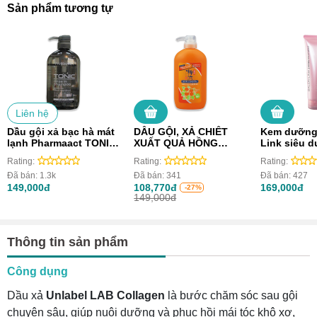
Sản phẩm tương tự
Liên hệ
Dầu gội xả bạc hà mát
DẦU GỘI, XẢ CHIẾT
Kem dưỡng 
lạnh Pharmaact TONIC
XUẤT QUẢ HỒNG
Link siêu 
Nhật Bản dành cho
SHIKIORIORI (Chai
phục hồi (
Rating:
Rating:
Rating:
nam giới (600ml)
600ml)
Đã bán:
1.3k
Đã bán:
341
Đã bán:
427
149,000đ
108,770đ
169,000đ
-27%
149,000đ
Thông tin sản phẩm
Công dụng
Dầu xả
Unlabel LAB Collagen
là bước chăm sóc sau gội
chuyên sâu, giúp nuôi dưỡng và phục hồi mái tóc khô xơ,