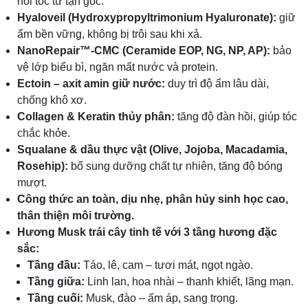
hồi tóc từ tận gốc.
Hyaloveil (Hydroxypropyltrimonium Hyaluronate):
giữ
ẩm bền vững, không bị trôi sau khi xả.
NanoRepair™-CMC (Ceramide EOP, NG, NP, AP):
bảo
vệ lớp biểu bì, ngăn mất nước và protein.
Ectoin – axit amin giữ nước:
duy trì độ ẩm lâu dài,
chống khô xơ.
Collagen & Keratin thủy phân:
tăng độ đàn hồi, giúp tóc
chắc khỏe.
Squalane & dầu thực vật (Olive, Jojoba, Macadamia,
Rosehip):
bổ sung dưỡng chất tự nhiên, tăng độ bóng
mượt.
Công thức an toàn, dịu nhẹ, phân hủy sinh học cao,
thân thiện môi trường.
Hương Musk trái cây tinh tế với 3 tầng hương đặc
sắc:
Tầng đầu:
Táo, lê, cam – tươi mát, ngọt ngào.
Tầng giữa:
Linh lan, hoa nhài – thanh khiết, lãng mạn.
Tầng cuối:
Musk, đào – ấm áp, sang trọng.