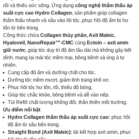
rối và thiếu sức sống. Ứng dụng
công nghệ thẩm thấu áp
suất cực cao Hydro Collagen
, sản phẩm giúp collagen
thẩm thấu nhanh và sâu vào lõi tóc, phục hồi độ ẩm bị hư
tổn từ bên trong.
Công thức chứa
Collagen thủy phân, Axit Maleic,
Hyaloveil, NanoRepair™-CMC
cùng
Ectoin – axit amin
giữ nước
, giúp tóc duy trì độ ẩm lâu dài mà không gây bết
dính, mang lại mái tóc mềm mại, bồng bềnh và óng ả tự
nhiên.
Cung cấp độ ẩm và dưỡng chất cho tóc.
Dưỡng tóc mềm mượt, giảm tình trạng khô xơ.
Phục hồi tóc hư tổn, rối, thiếu độ bóng.
Giúp tóc chắc khỏe, bồng bềnh và dễ vào nếp.
Túi Refill chất lượng không đổi, thân thiện môi trường.
Ưu điểm nổi bật
Hydro Collagen thẩm thấu áp suất cực cao:
phục hồi
độ ẩm từ sâu bên trong.
Straight Bond (Axit Maleic):
tái kết hợp axit amin, phục