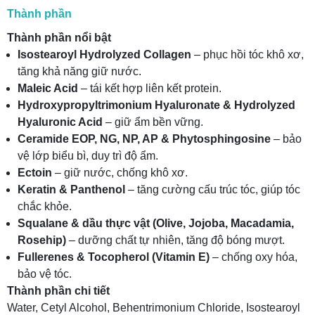
Thành phần
Thành phần nổi bật
Isostearoyl Hydrolyzed Collagen
– phục hồi tóc khô xơ,
tăng khả năng giữ nước.
Maleic Acid
– tái kết hợp liên kết protein.
Hydroxypropyltrimonium Hyaluronate & Hydrolyzed
Hyaluronic Acid
– giữ ẩm bền vững.
Ceramide EOP, NG, NP, AP & Phytosphingosine
– bảo
vệ lớp biểu bì, duy trì độ ẩm.
Ectoin
– giữ nước, chống khô xơ.
Keratin & Panthenol
– tăng cường cấu trúc tóc, giúp tóc
chắc khỏe.
Squalane & dầu thực vật (Olive, Jojoba, Macadamia,
Rosehip)
– dưỡng chất tự nhiên, tăng độ bóng mượt.
Fullerenes & Tocopherol (Vitamin E)
– chống oxy hóa,
bảo vệ tóc.
Thành phần chi tiết
Water, Cetyl Alcohol, Behentrimonium Chloride, Isostearoyl