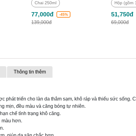
Chai 250ml
Hộp (gồm 1
77,000đ
51,750đ
-45%
139,000đ
69,000đ
Thông tin thêm
c phát triển cho làn da thâm sạm, khô ráp và thiếu sức sống. C
ng mịn, đều màu và căng bóng tự nhiên.
hạn chế tình trạng khô căng.
u màu hơn.
n.
ớm, giúp da săn chắc hơn.