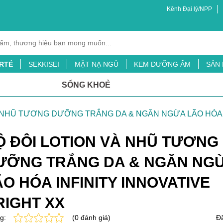
Kênh Đại lý/NPP
RTÉ
SEKKISEI
MẶT NẠ NGỦ
KEM DƯỠNG ẨM
SẢN
XỊT MUỖI
BỘT LÁ ĐẠI MẠCH
TINH CHẤT CHỐNG NẮNG
SỐNG KHOẺ
ỖI
SỮA TẮM
À NHŨ TƯƠNG DƯỠNG TRẮNG DA & NGĂN NGỪA LÃO HÓA I
Ộ ĐÔI LOTION VÀ NHŨ TƯƠNG
ƯỠNG TRẮNG DA & NGĂN NG
ÃO HÓA INFINITY INNOVATIVE
RIGHT XX
g:
(0 đánh giá)
Đã