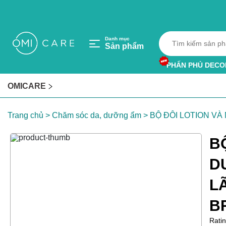
Danh mục
Sản phẩm
PHẤN PHỦ DECO
HỘP HÚT ẨM
OMICARE
VÒNG TRÁNH MU
Trang chủ
>
Chăm sóc da, dưỡng ẩm
>
BỘ ĐÔI LOTION V
B
D
L
B
Ratin