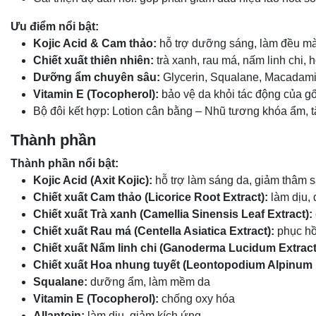
Ưu điểm nổi bật:
Kojic Acid & Cam thảo:
hỗ trợ dưỡng sáng, làm đều mà
Chiết xuất thiên nhiên:
trà xanh, rau má, nấm linh chi,
Dưỡng ẩm chuyên sâu:
Glycerin, Squalane, Macadamia
Vitamin E (Tocopherol):
bảo vệ da khỏi tác động của gố
Bộ đôi kết hợp: Lotion cân bằng – Nhũ tương khóa ẩm, 
Thành phần
Thành phần nổi bật:
Kojic Acid (Axit Kojic):
hỗ trợ làm sáng da, giảm thâm 
Chiết xuất Cam thảo (Licorice Root Extract):
làm dịu,
Chiết xuất Trà xanh (Camellia Sinensis Leaf Extract):
Chiết xuất Rau má (Centella Asiatica Extract):
phục hồi
Chiết xuất Nấm linh chi (Ganoderma Lucidum Extract
Chiết xuất Hoa nhung tuyết (Leontopodium Alpinum E
Squalane:
dưỡng ẩm, làm mềm da
Vitamin E (Tocopherol):
chống oxy hóa
Allantoin:
làm dịu, giảm kích ứng