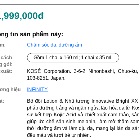
1,999,000đ
ng tin sản phẩm này:
m:
Chăm sóc da, dưỡng ẩm
 cách
Gồm 1 chai x 160 ml; 1 chai x 35 ml.
 gói:
xuất:
KOSÉ Corporation. 3-6-2 Nihonbashi, Chuo-ku,
103-8251, Japan.
ơng hiệu
INFINITY
ả:
Bộ đôi Lotion & Nhũ tương Innovative Bright XX 
pháp dưỡng trắng và ngăn ngừa lão hóa da từ Ko
sự kết hợp Kojic Acid và chiết xuất cam thảo, s
giúp ức chế sản sinh melanin, làm mờ thâm sạm
thời dưỡng ẩm và làm dịu da, mang lại làn da sá
đều màu và tươi trẻ tự nhiên.