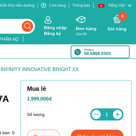
Kiến thức tiểu đường
Cửa hàng
Thông báo
Tiếng Việt
0
Đăng nhập
Đơn hàng
Giỏ hàng
Đăng ký
của tôi
 PHẨM AQ
Hotline
08.6868.0303
NFINITY INNOVATIVE BRIGHT XX
Mua lẻ
ỪA
1,999,000đ
Số lượng
 bán: 0