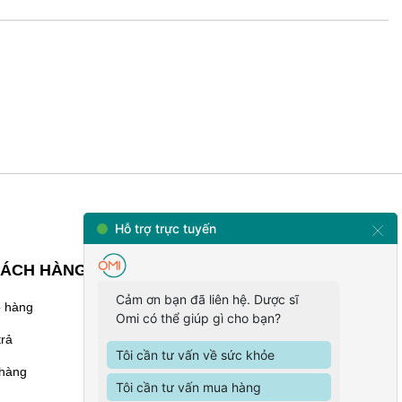
HÁCH HÀNG
KẾT NỐI VỚI CHÚNG
TÔI
o hàng
trả
 hàng
08.6868.0303 -