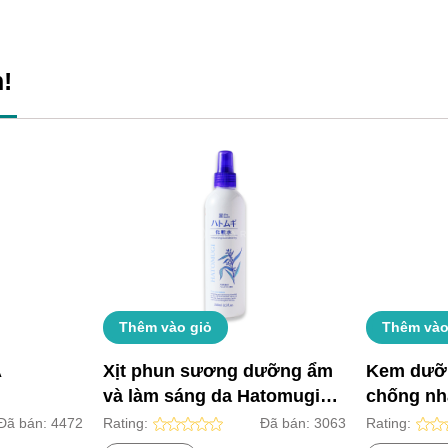
!
Thêm vào giỏ
Thêm vào
A
Xịt phun sương dưỡng ẩm
Kem dưỡ
và làm sáng da Hatomugi
chống nh
Nhật Bản (Chai 250ml)
Hatomugi
Đã bán:
4472
Rating:
Đã bán:
3063
Rating: