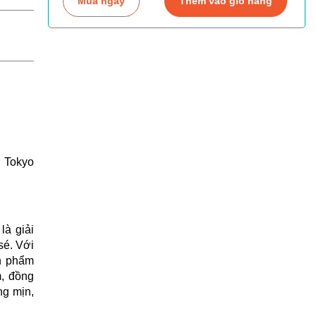
Mua ngay
Thêm vào giỏ hàng
 Tokyo
là giải
sé. Với
ản phẩm
, đồng
ng mịn,