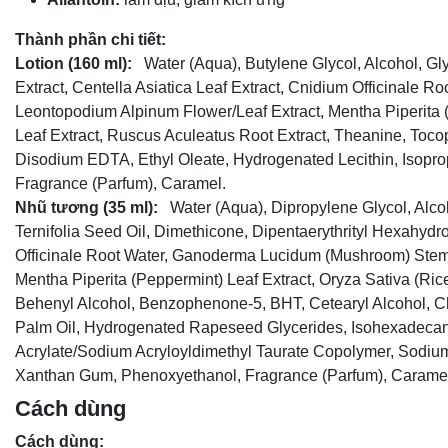
Thành phần chi tiết:
Lotion (160 ml):
Water (Aqua), Butylene Glycol, Alcohol, Glyc
Extract, Centella Asiatica Leaf Extract, Cnidium Officinale 
Leontopodium Alpinum Flower/Leaf Extract, Mentha Piperita (
Leaf Extract, Ruscus Aculeatus Root Extract, Theanine, Toco
Disodium EDTA, Ethyl Oleate, Hydrogenated Lecithin, Isopro
Fragrance (Parfum), Caramel.
Nhũ tương (35 ml):
Water (Aqua), Dipropylene Glycol, Alcoh
Ternifolia Seed Oil, Dimethicone, Dipentaerythrityl Hexahydr
Officinale Root Water, Ganoderma Lucidum (Mushroom) Stem Ex
Mentha Piperita (Peppermint) Leaf Extract, Oryza Sativa (Ric
Behenyl Alcohol, Benzophenone-5, BHT, Cetearyl Alcohol, Ch
Palm Oil, Hydrogenated Rapeseed Glycerides, Isohexadecane
Acrylate/Sodium Acryloyldimethyl Taurate Copolymer, Sodium 
Xanthan Gum, Phenoxyethanol, Fragrance (Parfum), Carame
Cách dùng
Cách dùng: