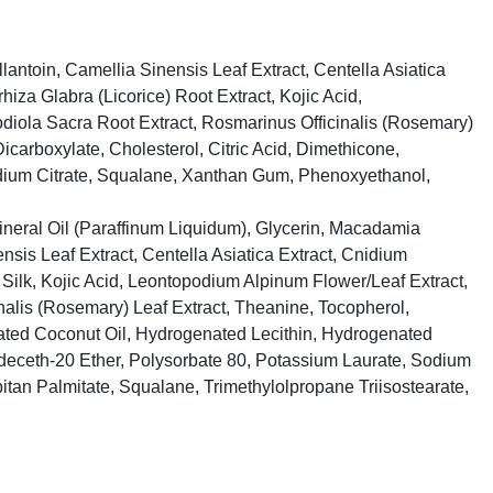
lantoin, Camellia Sinensis Leaf Extract, Centella Asiatica
iza Glabra (Licorice) Root Extract, Kojic Acid,
odiola Sacra Root Extract, Rosmarinus Officinalis (Rosemary)
arboxylate, Cholesterol, Citric Acid, Dimethicone,
odium Citrate, Squalane, Xanthan Gum, Phenoxyethanol,
ineral Oil (Paraffinum Liquidum), Glycerin, Macadamia
nsis Leaf Extract, Centella Asiatica Extract, Cnidium
Silk, Kojic Acid, Leontopodium Alpinum Flower/Leaf Extract,
nalis (Rosemary) Leaf Extract, Theanine, Tocopherol,
nated Coconut Oil, Hydrogenated Lecithin, Hydrogenated
eceth-20 Ether, Polysorbate 80, Potassium Laurate, Sodium
tan Palmitate, Squalane, Trimethylolpropane Triisostearate,