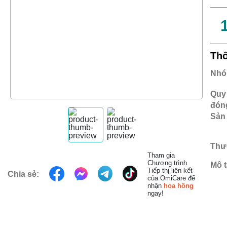
Thô
Nhó
Quy
đóng
Sản 
Thư
Tham gia
Chương trình
Mô t
Tiếp thị liên kết
Chia sẻ:
của OmiCare để
nhận
hoa hồng
ngay!