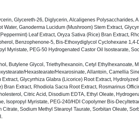
erin, Glycereth-26, Diglycerin, Alcaligenes Polysaccharides, Al
Root Water, Ganoderma Lucidum (Mushroom) Stem Extract, Glycyrrh
Peppermint) Leaf Extract, Oryza Sativa (Rice) Bran Extract, Rh
pherol, Benzophenone-5, Bis-Ethoxydiglycol Cyclohexane 1,4-Dic
pyl Myristate, PEG-50 Hydrogenated Castor Oil Isostearate, S
ol, Butylene Glycol, Triethylhexanoin, Cetyl Ethylhexanoate, M
oxystearate/Hexastearate/Hexarosinate, Allantoin, Camellia Sine
tract, Glycyrrhiza Glabra (Licorice) Root Extract, Hydrolyzed 
e) Bran Extract, Rhodiola Sacra Root Extract, Rosmarinus Offici
olesterol, Citric Acid, Disodium EDTA, Ethyl Oleate, Hydroge
, Isopropyl Myristate, PEG-240/HDI Copolymer Bis-Decyltetrad
Citrate, Sodium Methyl Stearoyl Taurate, Sorbitan Oleate, Sorbi
l.