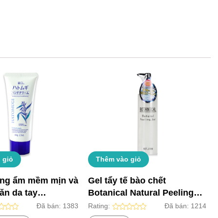
 giỏ
Thêm vào giỏ
ng ẩm mềm mịn và
Gel tẩy tế bào chết
ăn da tay
Botanical Natural Peeling
 (Lọ 65g)
Gel
Đã bán:
1383
Rating:
Đã bán:
1214