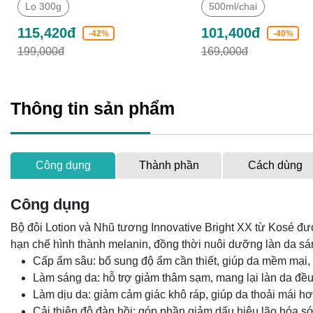
Lọ 300g
500ml/chai
115,420đ
101,400đ
-42%
-40%
199,000đ
169,000đ
Thông tin sản phẩm
Công dụng
Thành phần
Cách dùng
Công dụng
Bộ đôi Lotion và Nhũ tương Innovative Bright XX từ Kosé đượ
hạn chế hình thành melanin, đồng thời nuôi dưỡng làn da sá
Cấp ẩm sâu: bổ sung độ ẩm cần thiết, giúp da mềm mại, 
Làm sáng da: hỗ trợ giảm thâm sạm, mang lại làn da đề
Làm dịu da: giảm cảm giác khô ráp, giúp da thoải mái hơ
Cải thiện độ đàn hồi: góp phần giảm dấu hiệu lão hóa s