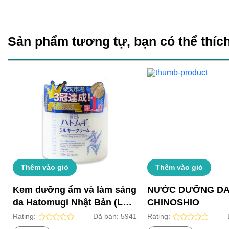
Sản phẩm tương tự, bạn có thể thích
Thêm vào giỏ
Thêm vào giỏ
Kem dưỡng ẩm và làm sáng
NƯỚC DƯỠNG D
da Hatomugi Nhật Bản (Lọ
CHINOSHIO
300g)
Rating:
Đã bán:
5941
Rating: