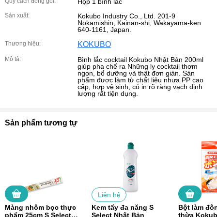
Quy cách đóng gói:
Hộp 1 bình lắc
Sản xuất:
Kokubo Industry Co., Ltd. 201-9
Nokamishin, Kainan-shi, Wakayama-ken
640-1161, Japan.
Thương hiệu:
KOKUBO
Mô tả:
Bình lắc cocktail Kokubo Nhật Bản 200ml
giúp pha chế ra Những ly cocktail thơm
ngon, bổ dưỡng và thật đơn giản. Sản
phẩm được làm từ chất liệu nhựa PP cao
cấp, hợp vệ sinh, có in rõ ràng vạch định
lượng rất tiện dụng.
Sản phẩm tương tự
Liên hệ
Màng nhôm bọc thực
Kem tẩy đa năng S
Bột làm đô
phẩm 25cm S Select
Select Nhật Bản
thừa Koku