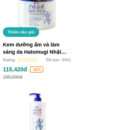
Thêm vào giỏ
Kem dưỡng ẩm và làm
sáng da Hatomugi Nhật
Bản (Lọ 300g)
Rating:
Đã bán:
5941
115,420đ
-42%
199,000đ