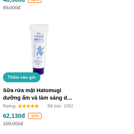
89,000đ
Thêm vào giỏ
Sữa rửa mặt Hatomugi
dưỡng ẩm và làm sáng da
(Tuýp 170g)
Rating:
Đã bán:
2352
62,130đ
-43%
109,000đ