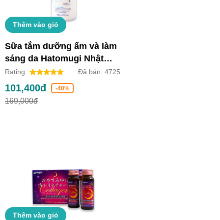
Thêm vào giỏ
Sữa tắm dưỡng ẩm và làm
sáng da Hatomugi Nhật
Bản (Chai 800ml)
Rating:
Đã bán:
4725
101,400đ
-40%
169,000đ
Thêm vào giỏ