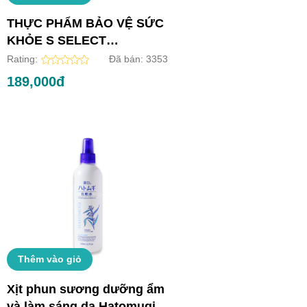
THỰC PHẨM BẢO VỆ SỨC
KHỎE S SELECT
COLLAGEN DRINK (HỘP
Rating:
Đã bán:
3353
10 LỌ)
189,000đ
Thêm vào giỏ
Xịt phun sương dưỡng ẩm
và làm sáng da Hatomugi