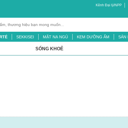
Kênh Đại lý/NPP
RTÉ
SEKKISEI
MẶT NẠ NGỦ
KEM DƯỠNG ẨM
SẢN
XỊT MUỖI
BỘT LÁ ĐẠI MẠCH
TINH CHẤT CHỐNG NẮNG
SỐNG KHOẺ
ỖI
SỮA TẮM