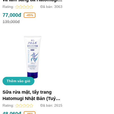
Nhật Bản (Chai 250ml)
Rating:
Đã bán:
3063
77,000đ
-45%
139,000đ
Thêm vào giỏ
Sữa rửa mặt, tẩy trang
Hatomugi Nhật Bản (Tuýp
130g)
Rating:
Đã bán:
2615
48,060đ
-46%