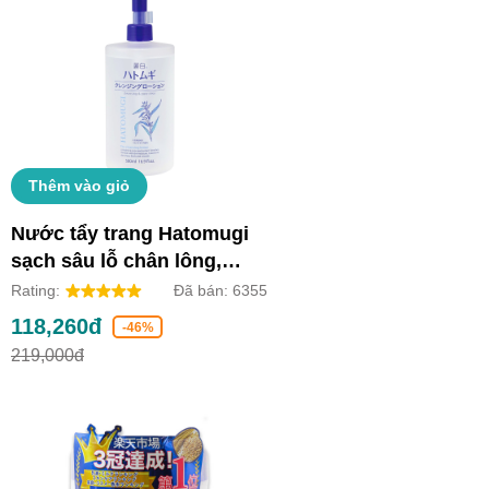
Thêm vào giỏ
Nước tẩy trang Hatomugi
sạch sâu lỗ chân lông,
dưỡng ẩm và làm sáng da
Rating:
Đã bán:
6355
(Chai 500ml)
118,260đ
-46%
219,000đ