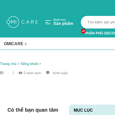
Danh mục
Sản phẩm
PHẤN PHỦ DECO
HỘP HÚT ẨM
OMICARE
VÒNG TRÁNH MU
Trang chủ
>
Sống khoẻ
>
0 lượt xem
bình luận
Có thể bạn quan tâm
MỤC LỤC