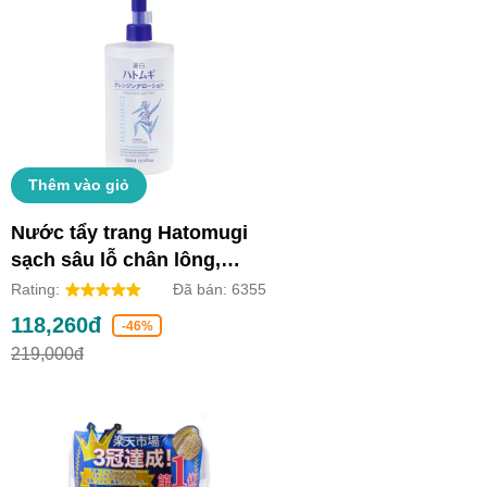
Thêm vào giỏ
Nước tẩy trang Hatomugi
sạch sâu lỗ chân lông,
dưỡng ẩm và làm sáng da
Rating:
Đã bán:
6355
(Chai 500ml)
118,260đ
-46%
219,000đ