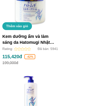
Thêm vào giỏ
Kem dưỡng ẩm và làm
sáng da Hatomugi Nhật
Bản (Lọ 300g)
Rating:
Đã bán:
5941
115,420đ
-42%
199,000đ