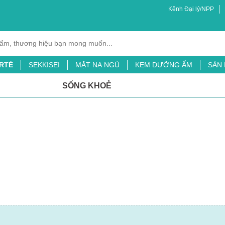
Kênh Đại lý/NPP
RTÉ
SEKKISEI
MẶT NẠ NGỦ
KEM DƯỠNG ẨM
SẢN
XỊT MUỖI
BỘT LÁ ĐẠI MẠCH
TINH CHẤT CHỐNG NẮNG
SỐNG KHOẺ
ỖI
SỮA TẮM