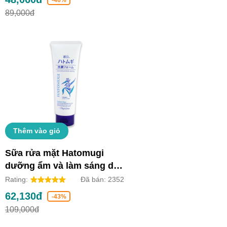
89,000đ
Thêm vào giỏ
Sữa rửa mặt Hatomugi
dưỡng ẩm và làm sáng da
(Tuýp 170g)
Rating:
Đã bán:
2352
62,130đ
-43%
109,000đ