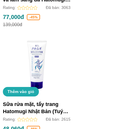
Nhật Bản (Chai 250ml)
Rating:
Đã bán:
3063
77,000đ
-45%
139,000đ
Thêm vào giỏ
Sữa rửa mặt, tẩy trang
Hatomugi Nhật Bản (Tuýp
130g)
Rating:
Đã bán:
2615
48,060đ
-46%