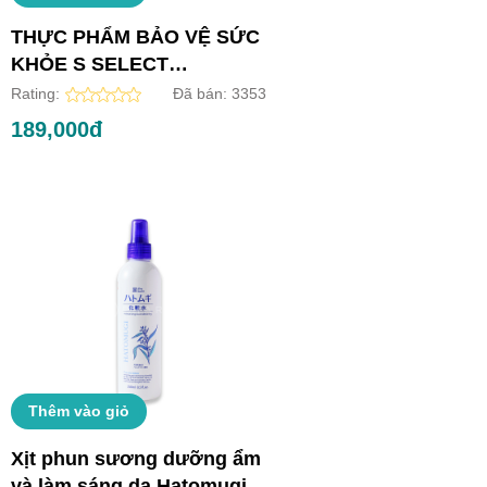
THỰC PHẨM BẢO VỆ SỨC
KHỎE S SELECT
COLLAGEN DRINK (HỘP
Rating:
Đã bán:
3353
10 LỌ)
189,000đ
Thêm vào giỏ
Xịt phun sương dưỡng ẩm
và làm sáng da Hatomugi