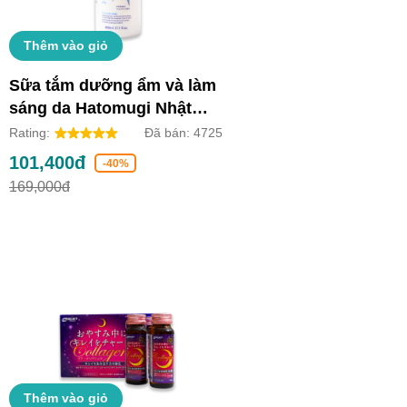
Thêm vào giỏ
Sữa tắm dưỡng ẩm và làm
sáng da Hatomugi Nhật
Bản (Chai 800ml)
Rating:
Đã bán:
4725
101,400đ
-40%
169,000đ
Thêm vào giỏ