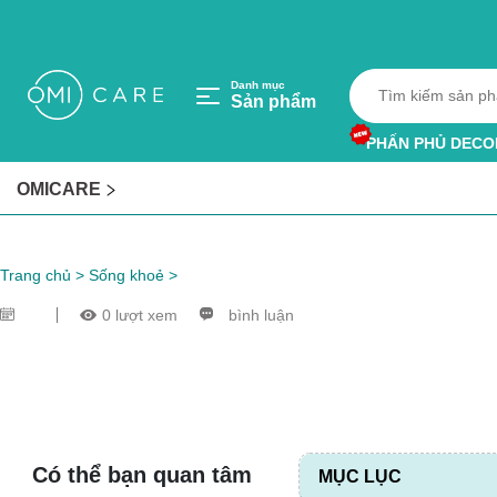
Danh mục
Sản phẩm
PHẤN PHỦ DECO
HỘP HÚT ẨM
OMICARE
VÒNG TRÁNH MU
Trang chủ
>
Sống khoẻ
>
0 lượt xem
bình luận
Có thể bạn quan tâm
MỤC LỤC