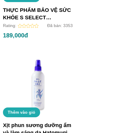
THỰC PHẨM BẢO VỆ SỨC
KHỎE S SELECT
COLLAGEN DRINK (HỘP
Rating:
Đã bán:
3353
10 LỌ)
189,000đ
Thêm vào giỏ
Xịt phun sương dưỡng ẩm
và làm sáng da Hatomugi