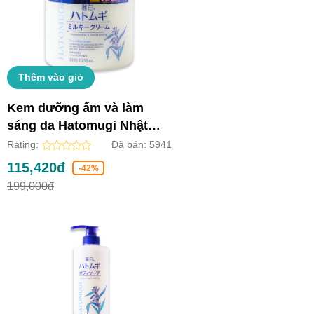
Thêm vào giỏ
Kem dưỡng ẩm và làm
sáng da Hatomugi Nhật
Bản (Lọ 300g)
Rating:
Đã bán:
5941
115,420đ
-42%
199,000đ