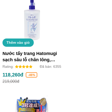
Thêm vào giỏ
Nước tẩy trang Hatomugi
sạch sâu lỗ chân lông,
dưỡng ẩm và làm sáng da
Rating:
Đã bán:
6355
(Chai 500ml)
118,260đ
-46%
219,000đ