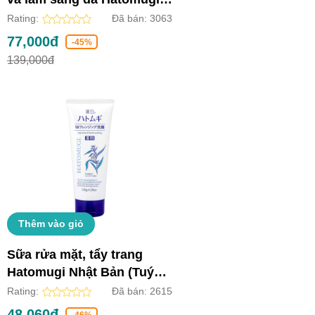
Nhật Bản (Chai 250ml)
Rating:
Đã bán:
3063
77,000đ
-45%
139,000đ
Thêm vào giỏ
Sữa rửa mặt, tẩy trang
Hatomugi Nhật Bản (Tuýp
130g)
Rating:
Đã bán:
2615
48,060đ
-46%