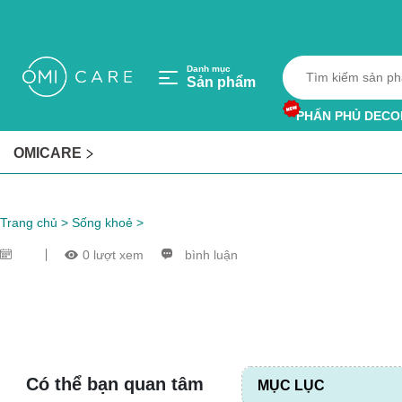
Danh mục
Sản phẩm
PHẤN PHỦ DECO
HỘP HÚT ẨM
OMICARE
VÒNG TRÁNH MU
Trang chủ
>
Sống khoẻ
>
0 lượt xem
bình luận
Có thể bạn quan tâm
MỤC LỤC