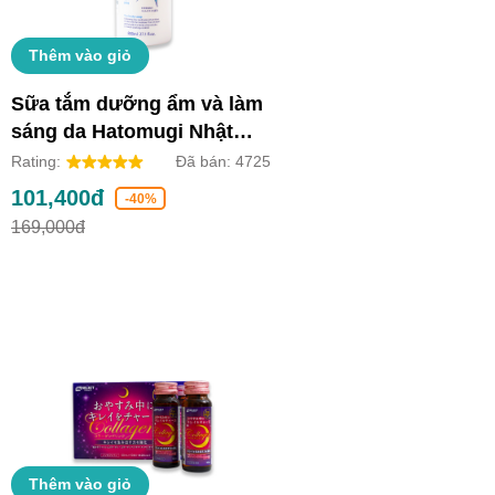
Thêm vào giỏ
Sữa tắm dưỡng ẩm và làm
sáng da Hatomugi Nhật
Bản (Chai 800ml)
Rating:
Đã bán:
4725
101,400đ
-40%
169,000đ
Thêm vào giỏ