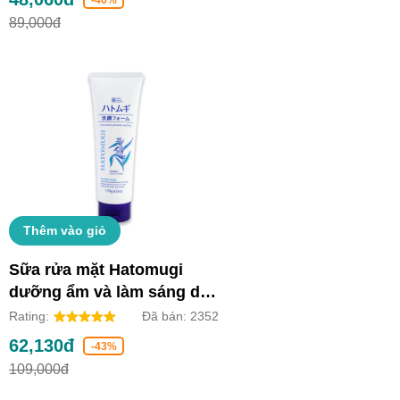
89,000đ
Thêm vào giỏ
Sữa rửa mặt Hatomugi
dưỡng ẩm và làm sáng da
(Tuýp 170g)
Rating:
Đã bán:
2352
62,130đ
-43%
109,000đ