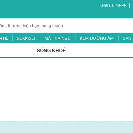
Kênh Đại lý/NPP
RTÉ
SEKKISEI
MẶT NẠ NGỦ
KEM DƯỠNG ẨM
SẢN
XỊT MUỖI
BỘT LÁ ĐẠI MẠCH
TINH CHẤT CHỐNG NẮNG
SỐNG KHOẺ
ỖI
SỮA TẮM