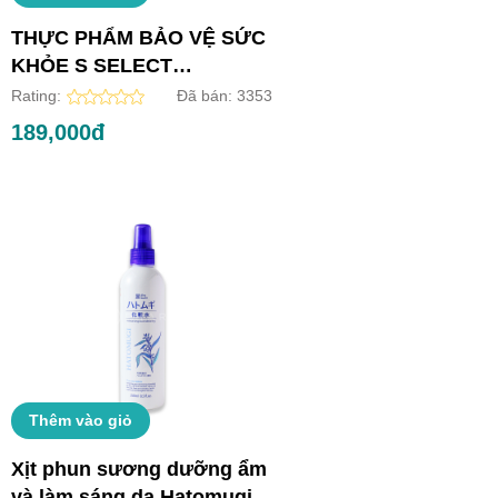
THỰC PHẨM BẢO VỆ SỨC
KHỎE S SELECT
COLLAGEN DRINK (HỘP
Rating:
Đã bán:
3353
10 LỌ)
189,000đ
Thêm vào giỏ
Xịt phun sương dưỡng ẩm
và làm sáng da Hatomugi