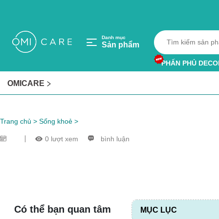
Danh mục
Sản phẩm
PHẤN PHỦ DECO
HỘP HÚT ẨM
OMICARE
VÒNG TRÁNH MU
Trang chủ
>
Sống khoẻ
>
0 lượt xem
bình luận
Có thể bạn quan tâm
MỤC LỤC