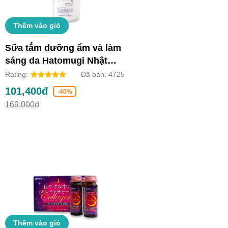
Thêm vào giỏ
Sữa tắm dưỡng ẩm và làm
sáng da Hatomugi Nhật
Bản (Chai 800ml)
Rating:
Đã bán:
4725
101,400đ
-40%
169,000đ
Thêm vào giỏ