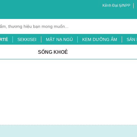
Kênh Đại lý/NPP
RTÉ
SEKKISEI
MẶT NẠ NGỦ
KEM DƯỠNG ẨM
SẢN
XỊT MUỖI
BỘT LÁ ĐẠI MẠCH
TINH CHẤT CHỐNG NẮNG
SỐNG KHOẺ
ỖI
SỮA TẮM