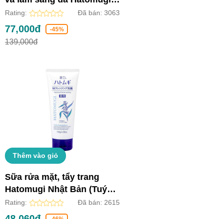
Nhật Bản (Chai 250ml)
Rating:
Đã bán:
3063
77,000đ
-45%
139,000đ
Thêm vào giỏ
Sữa rửa mặt, tẩy trang
Hatomugi Nhật Bản (Tuýp
130g)
Rating:
Đã bán:
2615
48,060đ
-46%