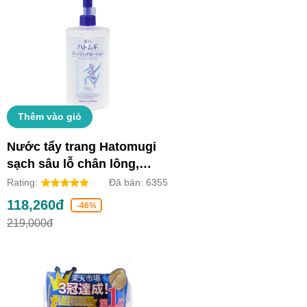
Thêm vào giỏ
Nước tẩy trang Hatomugi
sạch sâu lỗ chân lông,
dưỡng ẩm và làm sáng da
Rating:
Đã bán:
6355
(Chai 500ml)
118,260đ
-46%
219,000đ