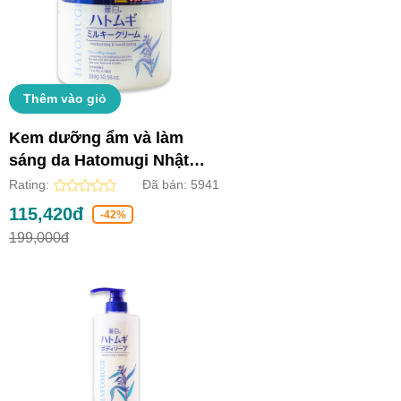
Thêm vào giỏ
Kem dưỡng ẩm và làm
sáng da Hatomugi Nhật
Bản (Lọ 300g)
Rating:
Đã bán:
5941
115,420đ
-42%
199,000đ