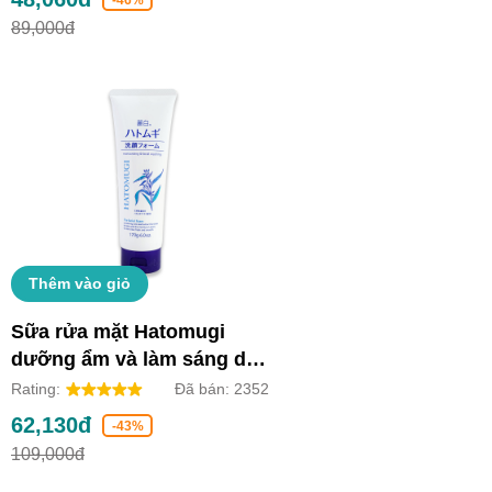
89,000đ
Thêm vào giỏ
Sữa rửa mặt Hatomugi
dưỡng ẩm và làm sáng da
(Tuýp 170g)
Rating:
Đã bán:
2352
62,130đ
-43%
109,000đ