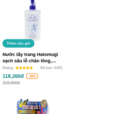
Thêm vào giỏ
Nước tẩy trang Hatomugi
sạch sâu lỗ chân lông,
dưỡng ẩm và làm sáng da
Rating:
Đã bán:
6355
(Chai 500ml)
118,260đ
-46%
219,000đ