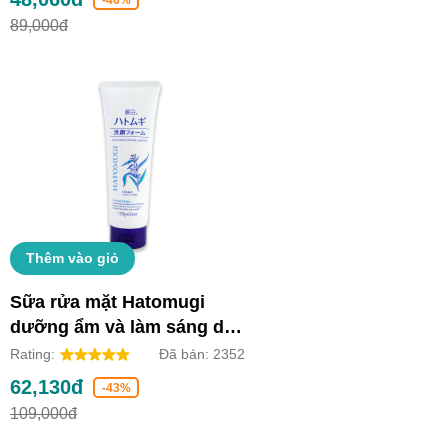
89,000đ
Thêm vào giỏ
Sữa rửa mặt Hatomugi
dưỡng ẩm và làm sáng da
(Tuýp 170g)
Rating:
Đã bán:
2352
62,130đ
-43%
109,000đ