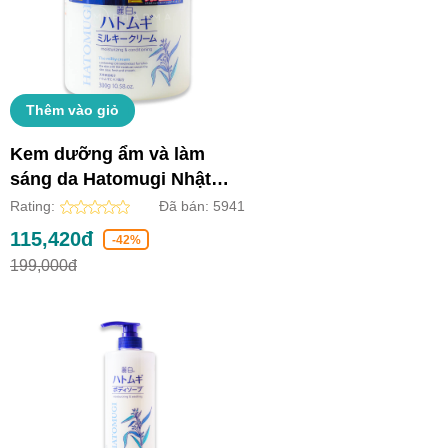
Thêm vào giỏ
Kem dưỡng ẩm và làm
sáng da Hatomugi Nhật
Bản (Lọ 300g)
Rating:
Đã bán:
5941
115,420đ
-42%
199,000đ