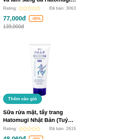
Nhật Bản (Chai 250ml)
Rating:
Đã bán:
3063
77,000đ
-45%
139,000đ
Thêm vào giỏ
Sữa rửa mặt, tẩy trang
Hatomugi Nhật Bản (Tuýp
130g)
Rating:
Đã bán:
2615
48,060đ
-46%