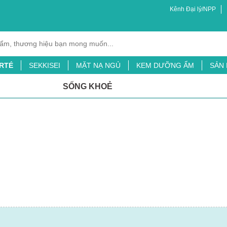
Kênh Đại lý/NPP
RTÉ
SEKKISEI
MẶT NẠ NGỦ
KEM DƯỠNG ẨM
SẢN
XỊT MUỖI
BỘT LÁ ĐẠI MẠCH
TINH CHẤT CHỐNG NẮNG
SỐNG KHOẺ
ỖI
SỮA TẮM