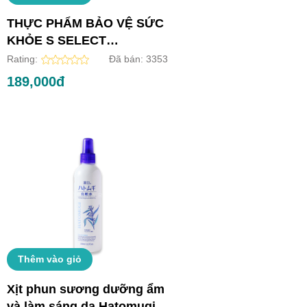
THỰC PHẨM BẢO VỆ SỨC
KHỎE S SELECT
COLLAGEN DRINK (HỘP
Rating:
Đã bán:
3353
10 LỌ)
189,000đ
Thêm vào giỏ
Xịt phun sương dưỡng ẩm
và làm sáng da Hatomugi