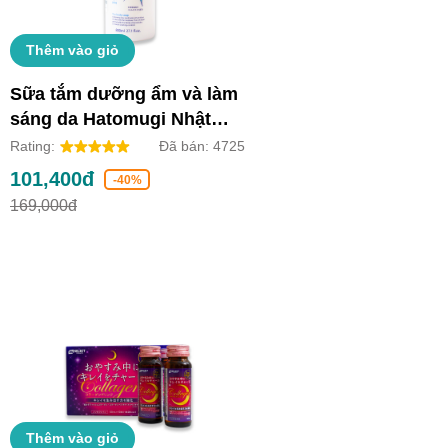
Thêm vào giỏ
Sữa tắm dưỡng ẩm và làm
sáng da Hatomugi Nhật
Bản (Chai 800ml)
Rating:
Đã bán:
4725
101,400đ
-40%
169,000đ
Thêm vào giỏ