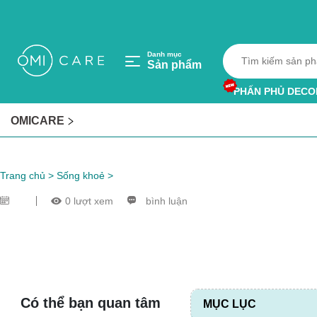
Danh mục
Sản phẩm
PHẤN PHỦ DECO
HỘP HÚT ẨM
OMICARE
VÒNG TRÁNH MU
Trang chủ
>
Sống khoẻ
>
0 lượt xem
bình luận
Có thể bạn quan tâm
MỤC LỤC