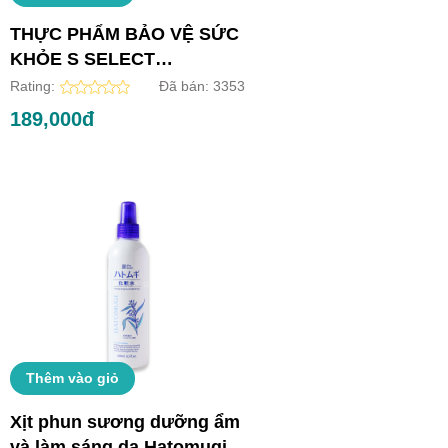
THỰC PHẨM BẢO VỆ SỨC
KHỎE S SELECT
COLLAGEN DRINK (HỘP
Rating:
Đã bán:
3353
10 LỌ)
189,000đ
Thêm vào giỏ
Xịt phun sương dưỡng ẩm
và làm sáng da Hatomugi