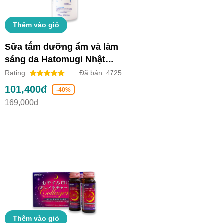
Thêm vào giỏ
Sữa tắm dưỡng ẩm và làm
sáng da Hatomugi Nhật
Bản (Chai 800ml)
Rating:
Đã bán:
4725
101,400đ
-40%
169,000đ
Thêm vào giỏ