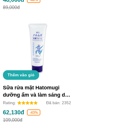
89,000đ
Thêm vào giỏ
Sữa rửa mặt Hatomugi
dưỡng ẩm và làm sáng da
(Tuýp 170g)
Rating:
Đã bán:
2352
62,130đ
-43%
109,000đ