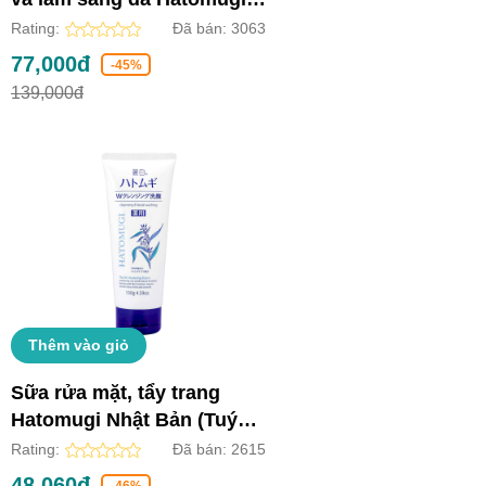
Nhật Bản (Chai 250ml)
Rating:
Đã bán:
3063
77,000đ
-45%
139,000đ
Thêm vào giỏ
Sữa rửa mặt, tẩy trang
Hatomugi Nhật Bản (Tuýp
130g)
Rating:
Đã bán:
2615
48,060đ
-46%