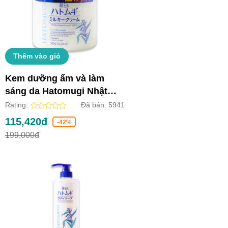
Thêm vào giỏ
Kem dưỡng ẩm và làm
sáng da Hatomugi Nhật
Bản (Lọ 300g)
Rating:
Đã bán:
5941
115,420đ
-42%
199,000đ