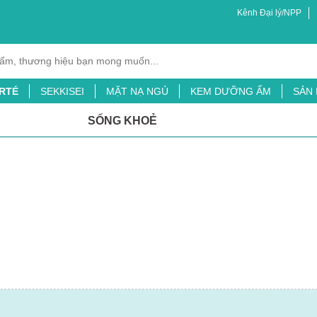
Kênh Đại lý/NPP
RTÉ
SEKKISEI
MẶT NẠ NGỦ
KEM DƯỠNG ẨM
SẢN
XỊT MUỖI
BỘT LÁ ĐẠI MẠCH
TINH CHẤT CHỐNG NẮNG
SỐNG KHOẺ
ỖI
SỮA TẮM