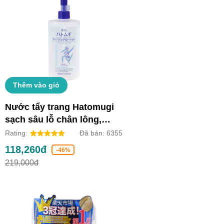
Thêm vào giỏ
Nước tẩy trang Hatomugi
sạch sâu lỗ chân lông,
dưỡng ẩm và làm sáng da
Rating:
Đã bán:
6355
(Chai 500ml)
118,260đ
-46%
219,000đ