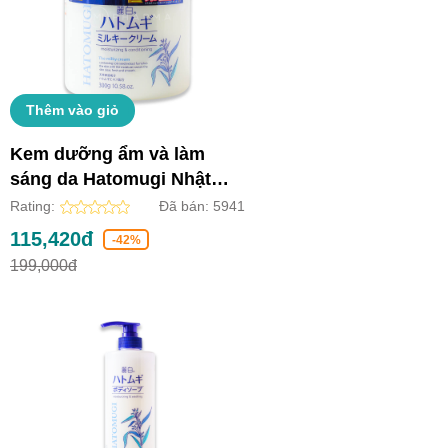
Thêm vào giỏ
Kem dưỡng ẩm và làm
sáng da Hatomugi Nhật
Bản (Lọ 300g)
Rating:
Đã bán:
5941
115,420đ
-42%
199,000đ