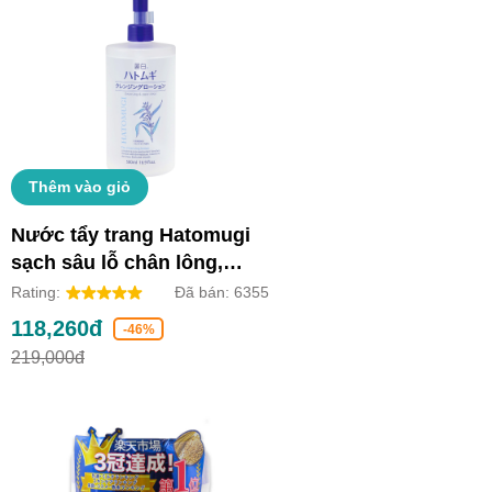
Thêm vào giỏ
Nước tẩy trang Hatomugi
sạch sâu lỗ chân lông,
dưỡng ẩm và làm sáng da
Rating:
Đã bán:
6355
(Chai 500ml)
118,260đ
-46%
219,000đ