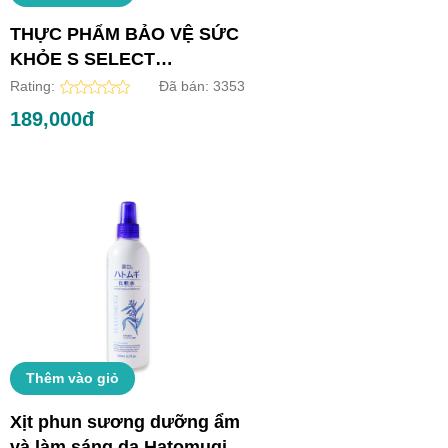
THỰC PHẨM BẢO VỆ SỨC
KHỎE S SELECT
COLLAGEN DRINK (HỘP
Rating:
Đã bán:
3353
10 LỌ)
189,000đ
Thêm vào giỏ
Xịt phun sương dưỡng ẩm
và làm sáng da Hatomugi