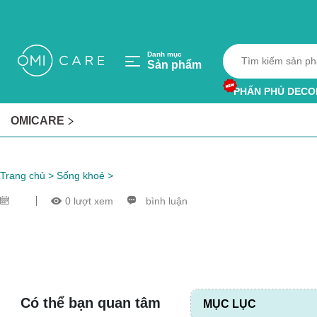
Danh mục
Sản phẩm
PHẤN PHỦ DECO
HỘP HÚT ẨM
OMICARE
VÒNG TRÁNH MU
Trang chủ
>
Sống khoẻ
>
0 lượt xem
bình luận
Có thể bạn quan tâm
MỤC LỤC