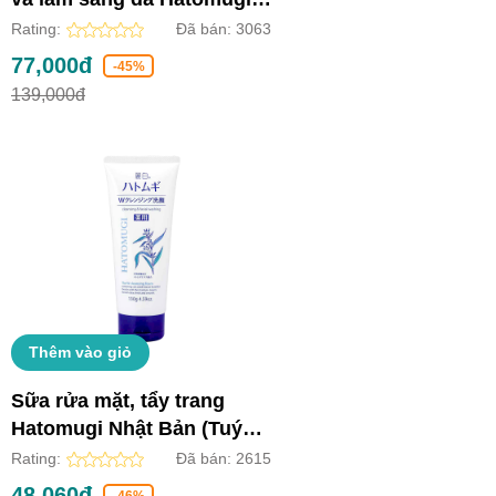
Nhật Bản (Chai 250ml)
Rating:
Đã bán:
3063
77,000đ
-45%
139,000đ
Thêm vào giỏ
Sữa rửa mặt, tẩy trang
Hatomugi Nhật Bản (Tuýp
130g)
Rating:
Đã bán:
2615
48,060đ
-46%