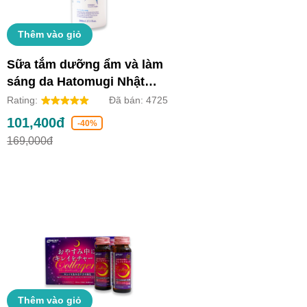
Thêm vào giỏ
Sữa tắm dưỡng ẩm và làm
sáng da Hatomugi Nhật
Bản (Chai 800ml)
Rating:
Đã bán:
4725
101,400đ
-40%
169,000đ
Thêm vào giỏ