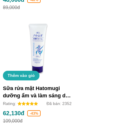
89,000đ
Thêm vào giỏ
Sữa rửa mặt Hatomugi
dưỡng ẩm và làm sáng da
(Tuýp 170g)
Rating:
Đã bán:
2352
62,130đ
-43%
109,000đ