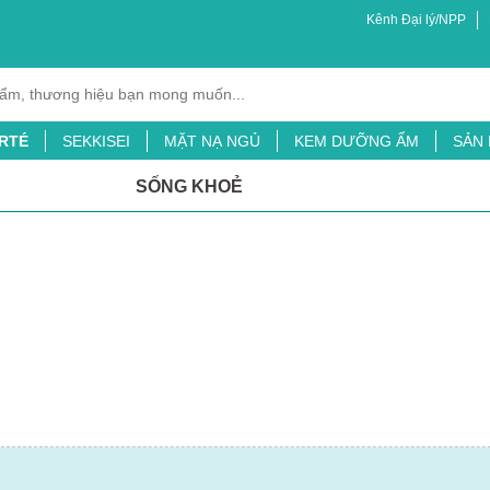
Kênh Đại lý/NPP
RTÉ
SEKKISEI
MẶT NẠ NGỦ
KEM DƯỠNG ẨM
SẢN
XỊT MUỖI
BỘT LÁ ĐẠI MẠCH
TINH CHẤT CHỐNG NẮNG
SỐNG KHOẺ
ỖI
SỮA TẮM