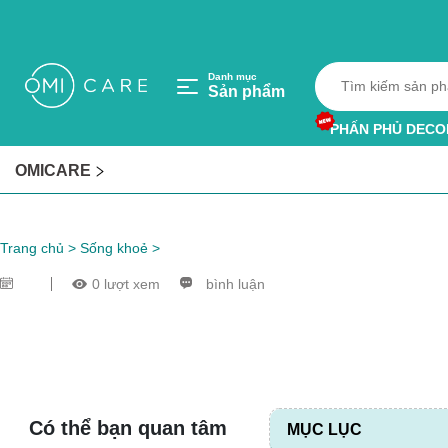
Danh mục
Sản phẩm
PHẤN PHỦ DECO
HỘP HÚT ẨM
OMICARE
VÒNG TRÁNH MU
Trang chủ
>
Sống khoẻ
>
0 lượt xem
bình luận
Có thể bạn quan tâm
MỤC LỤC