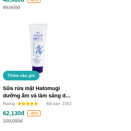
89,000đ
Thêm vào giỏ
Sữa rửa mặt Hatomugi
dưỡng ẩm và làm sáng da
(Tuýp 170g)
Rating:
Đã bán:
2352
62,130đ
-43%
109,000đ