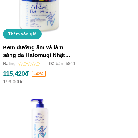
Thêm vào giỏ
Kem dưỡng ẩm và làm
sáng da Hatomugi Nhật
Bản (Lọ 300g)
Rating:
Đã bán:
5941
115,420đ
-42%
199,000đ