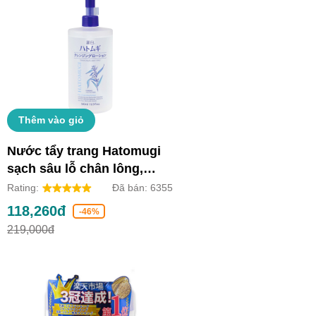
Thêm vào giỏ
Nước tẩy trang Hatomugi
sạch sâu lỗ chân lông,
dưỡng ẩm và làm sáng da
Rating:
Đã bán:
6355
(Chai 500ml)
118,260đ
-46%
219,000đ