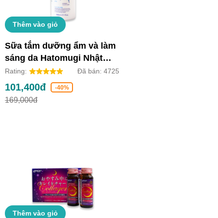
Thêm vào giỏ
Sữa tắm dưỡng ẩm và làm
sáng da Hatomugi Nhật
Bản (Chai 800ml)
Rating:
Đã bán:
4725
101,400đ
-40%
169,000đ
Thêm vào giỏ