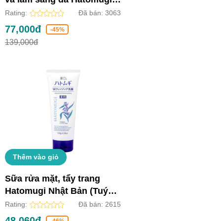
Nhật Bản (Chai 250ml)
Rating:
Đã bán:
3063
77,000đ
-45%
139,000đ
Thêm vào giỏ
Sữa rửa mặt, tẩy trang
Hatomugi Nhật Bản (Tuýp
130g)
Rating:
Đã bán:
2615
48,060đ
-46%