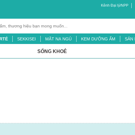
Kênh Đại lý/NPP
RTÉ
SEKKISEI
MẶT NẠ NGỦ
KEM DƯỠNG ẨM
SẢN
XỊT MUỖI
BỘT LÁ ĐẠI MẠCH
TINH CHẤT CHỐNG NẮNG
SỐNG KHOẺ
ỖI
SỮA TẮM