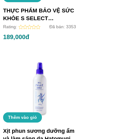
THỰC PHẨM BẢO VỆ SỨC
KHỎE S SELECT
COLLAGEN DRINK (HỘP
Rating:
Đã bán:
3353
10 LỌ)
189,000đ
Thêm vào giỏ
Xịt phun sương dưỡng ẩm
và làm sáng da Hatomugi